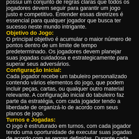
possui um conjunto de regras claras que todos os
jogadores devem seguir para garantir um jogo
justo e competitivo. Entender essas diretrizes é
essencial para qualquer jogador que busca ter
sucesso neste mundo intrigante.
Objetivo do Jogo:
O principal objetivo é acumular o maior número de
pontos dentro de um limite de tempo
predeterminado. Os jogadores devem planejar
suas jogadas cuidadosa e estrategicamente para
superar seus adversários.
Configuração Inicial:
Cada jogador recebe um tabuleiro personalizado
contendo vários elementos do jogo, que podem
incluir peças, cartas, ou qualquer outro material
relevante. A configuração inicial do tabuleiro faz
parte da estratégia, com cada jogador tendo a
liberdade de organizá-lo de acordo com seus
planos de jogo.
Turnos e Jogadas:
O jogo é estruturado em turnos, com cada jogador
tendo uma oportunidade de executar suas jogadas
de acordo com as regras definidas. Durante cada