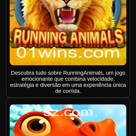
Descubra tudo sobre RunningAnimals, um jogo
emocionante que combina velocidade,
estratégia e diversão em uma experiência única
de corrida.