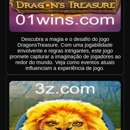
Descubra a magia e o desafio do jogo
DragonsTreasure. Com uma jogabilidade
envolvente e regras intrigantes, este jogo
promete capturar a imaginação de jogadores ao
redor do mundo. Veja como eventos atuais
influenciam a experiência de jogo.