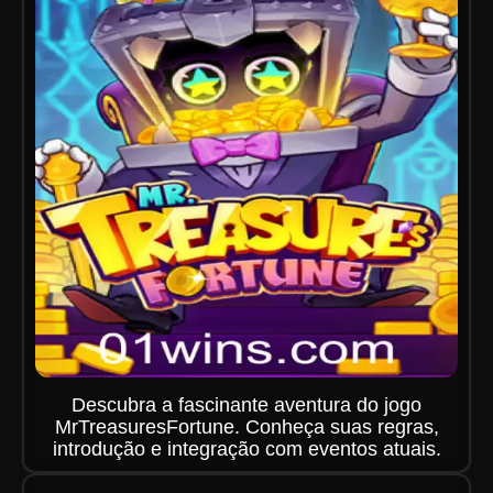
Descubra a fascinante aventura do jogo
MrTreasuresFortune. Conheça suas regras,
introdução e integração com eventos atuais.