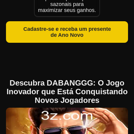
sazonais para
maximizar seus ganhos.
Cadastre-se e receba um presente
de Ano Novo
Descubra DABANGGG: O Jogo
Inovador que Está Conquistando
Novos Jogadores