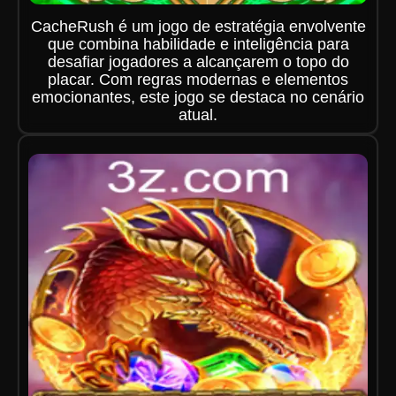
CacheRush é um jogo de estratégia envolvente
que combina habilidade e inteligência para
desafiar jogadores a alcançarem o topo do
placar. Com regras modernas e elementos
emocionantes, este jogo se destaca no cenário
atual.