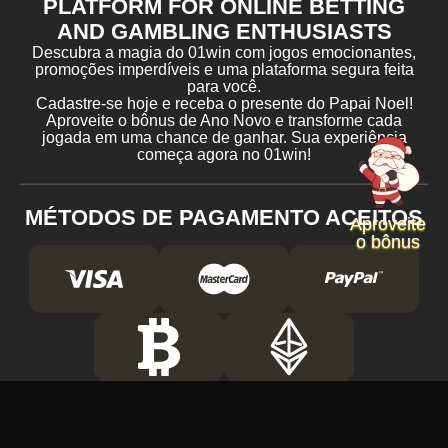
PLATFORM FOR ONLINE BETTING
AND GAMBLING ENTHUSIASTS
Descubra a magia do 01win com jogos emocionantes,
promoções imperdíveis e uma plataforma segura feita
para você.
Cadastre-se hoje e receba o presente do Papai Noel!
Aproveite o bônus de Ano Novo e transforme cada
jogada em uma chance de ganhar. Sua experiência
começa agora no 01win!
MÉTODOS DE PAGAMENTO ACEITOS
Aproveite
o bônus