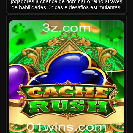
jogadores a chance de dominar o reino através
de habilidades únicas e desafios estimulantes.