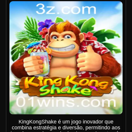
KingKongShake é um jogo inovador que
combina estratégia e diversão, permitindo aos