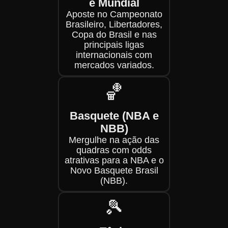
e Mundial
Aposte no Campeonato
Brasileiro, Libertadores,
Copa do Brasil e nas
principais ligas
internacionais com
mercados variados.
🏀
Basquete (NBA e
NBB)
Mergulhe na ação das
quadras com odds
atrativas para a NBA e o
Novo Basquete Brasil
(NBB).
🎾