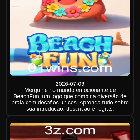
2026-07-06
Mergulhe no mundo emocionante de
BeachFun, um jogo que combina diversão de
praia com desafios únicos. Aprenda tudo sobre
sua introdução, descrição e regras.