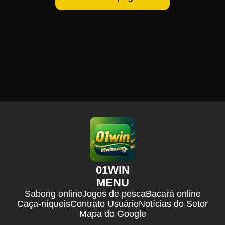
01WIN
MENU
Sabong online
Jogos de pesca
Bacará online
Caça-níqueis
Contrato Usuário
Notícias do Setor
Mapa do Google