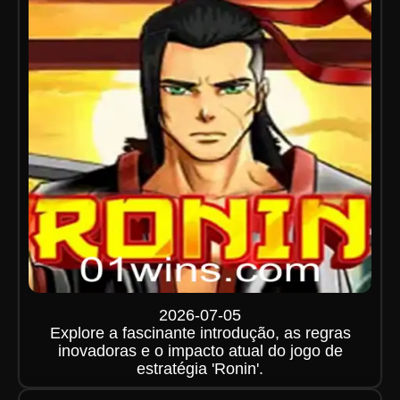
2026-07-05
Explore a fascinante introdução, as regras
inovadoras e o impacto atual do jogo de
estratégia 'Ronin'.