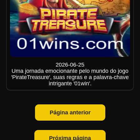
2026-06-25
Uma jornada emocionante pelo mundo do jogo
'PirateTreasure', suas regras e a palavra-chave
intrigante '01win'.
Página anterior
Próxima página