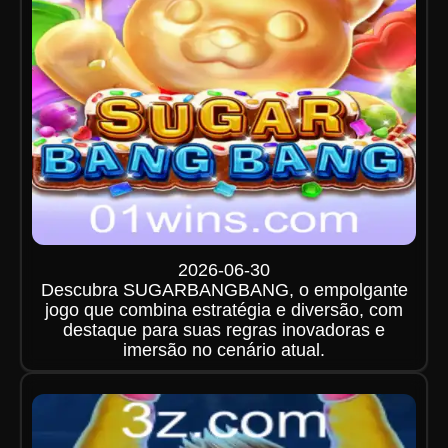
2026-06-30
Descubra SUGARBANGBANG, o empolgante
jogo que combina estratégia e diversão, com
destaque para suas regras inovadoras e
imersão no cenário atual.