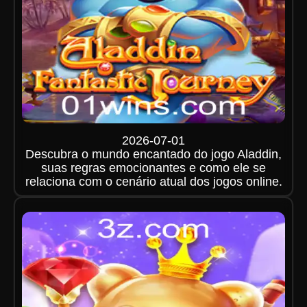
2026-07-01
Descubra o mundo encantado do jogo Aladdin,
suas regras emocionantes e como ele se
relaciona com o cenário atual dos jogos online.