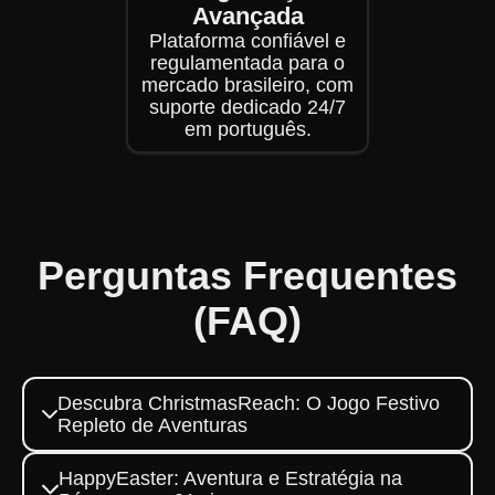
Avançada
Plataforma confiável e
regulamentada para o
mercado brasileiro, com
suporte dedicado 24/7
em português.
Perguntas Frequentes
(FAQ)
Descubra ChristmasReach: O Jogo Festivo
Repleto de Aventuras
O Natal está chegando e com ele
HappyEaster: Aventura e Estratégia na
surge um novo jogo emocionante: