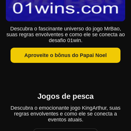
Descubra o fascinante universo do jogo MrBao,
suas regras envolventes e como ele se conecta ao
desafio 01win.
Aproveite o bônus do Papai Noel
Jogos de pesca
Descubra o emocionante jogo KingArthur, suas
regras envolventes e como ele se conecta a
eventos atuais.