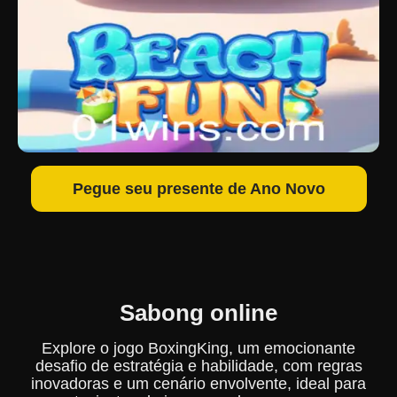
Pegue seu presente de Ano Novo
Sabong online
Explore o jogo BoxingKing, um emocionante
desafio de estratégia e habilidade, com regras
inovadoras e um cenário envolvente, ideal para