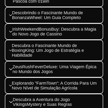
Páscoa com 01win
ChristmasReach. Explore os detalhes
cativantes desse jogo festivo e
Explore o jogo HappyEaster, uma
Descobrindo o Fascinante Mundo de
descubra como jogar.
combinação envolvente de estratégia e
BonanzaWheel: Um Guia Completo
aventura, enquanto descobre como as
regras se entrelaçam com eventos
Explore o emocionante jogo
IrishWeekendBonusBuy: Descubra a Magia
atuais.
BonanzaWheel, onde sorte e estratégia
do Novo Jogo de Cassino
se encontram. Aprenda as regras,
mecanismos de jogo e conquiste o
Explore o mundo encantador de
Descubra o Fascinante Mundo de
topo.
IrishWeekendBonusBuy, um novo jogo
BoxingKing: Um Jogo de Estratégia e
de cassino que combina tradição celta
Habilidade
com inovação moderna. Conheça suas
regras e estratégias para maximizar o
Explore o jogo BoxingKing, um
ZeusRushFeverDeluxe: Uma Viagem Épica
divertimento e os ganhos.
emocionante desafio de estratégia e
no Mundo dos Jogos
habilidade, com regras inovadoras e
um cenário envolvente, ideal para
Descubra o emocionante universo de
Explorando "FarmTown": A Corrida Para Um
entusiastas de jogos que buscam
ZeusRushFeverDeluxe, um jogo
Novo Nível de Simulação Agrícola
novas experiências.
inovador que mistura mitologia e
estratégia em uma experiência
Descubra o mundo envolvente de
Descubra a Aventura do Jogo
interativa.
FarmTown, um jogo de simulação
VikingsMystery e Suas Regras
agrícola que combina estratégia,