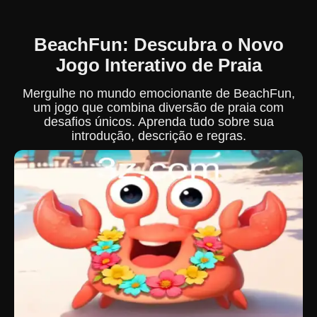
BeachFun: Descubra o Novo
Jogo Interativo de Praia
Mergulhe no mundo emocionante de BeachFun,
um jogo que combina diversão de praia com
desafios únicos. Aprenda tudo sobre sua
introdução, descrição e regras.