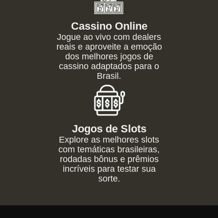
Cassino Online
Jogue ao vivo com dealers
reais e aproveite a emoção
dos melhores jogos de
cassino adaptados para o
Brasil.
Jogos de Slots
Explore as melhores slots
com temáticas brasileiras,
rodadas bônus e prêmios
incríveis para testar sua
sorte.