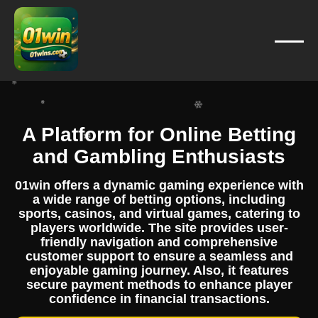
❄
❄
❄
❄
❄
❄
A Platform for Online Betting
❄
❄
and Gambling Enthusiasts
❄
01win offers a dynamic gaming experience with
a wide range of betting options, including
❄
sports, casinos, and virtual games, catering to
players worldwide. The site provides user-
friendly navigation and comprehensive
customer support to ensure a seamless and
enjoyable gaming journey. Also, it features
secure payment methods to enhance player
confidence in financial transactions.