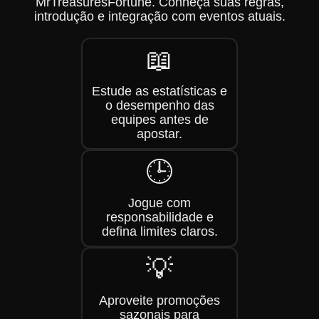
MrTreasuresFortune. Conheça suas regras,
introdução e integração com eventos atuais.
📖
Estude as estatísticas e
o desempenho das
equipes antes de
apostar.
🕒
Jogue com
responsabilidade e
defina limites claros.
💡
Aproveite promoções
sazonais para