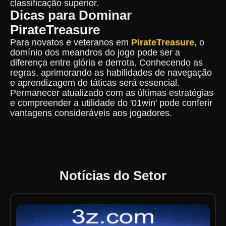
classificação superior.
Dicas para Dominar
PirateTreasure
Para novatos e veteranos em
PirateTreasure
, o
domínio dos meandros do jogo pode ser a
diferença entre glória e derrota. Conhecendo as
regras, aprimorando as habilidades de navegação
e aprendizagem de táticas será essencial.
Permanecer atualizado com as últimas estratégias
e compreender a utilidade do '01win' pode conferir
vantagens consideráveis aos jogadores.
Notícias do Setor