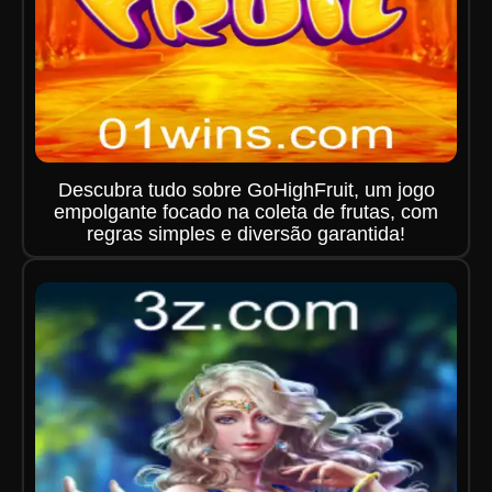
Descubra tudo sobre GoHighFruit, um jogo
empolgante focado na coleta de frutas, com
regras simples e diversão garantida!