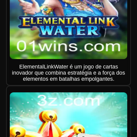
ElementalLinkWater é um jogo de cartas
inovador que combina estratégia e a força dos
elementos em batalhas empolgantes.