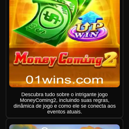
Descubra tudo sobre o intrigante jogo
MoneyComing2, incluindo suas regras,
dinâmica de jogo e como ele se conecta aos
eventos atuais.