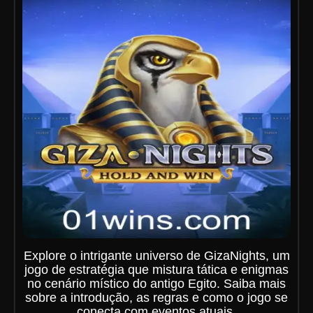
Explore o intrigante universo de GizaNights, um
jogo de estratégia que mistura tática e enigmas
no cenário místico do antigo Egito. Saiba mais
sobre a introdução, as regras e como o jogo se
conecta com eventos atuais.