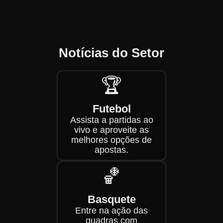
Notícias do Setor
🏆
Futebol
Assista a partidas ao
vivo e aproveite as
melhores opções de
apostas.
🏀
Basquete
Entre na ação das
quadras com