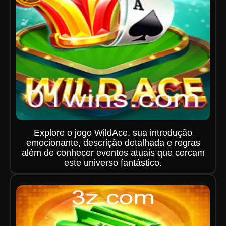
Explore o jogo WildAce, sua introdução
emocionante, descrição detalhada e regras
além de conhecer eventos atuais que cercam
este universo fantástico.