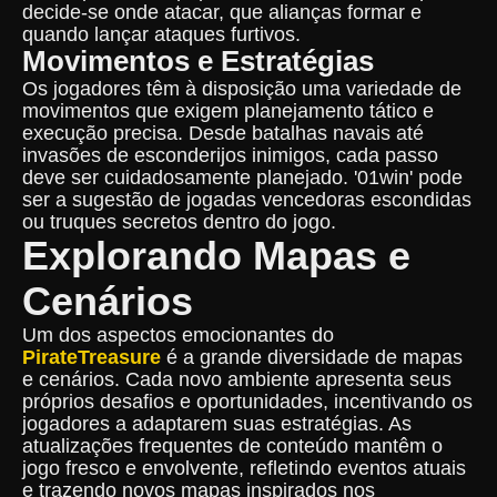
decide-se onde atacar, que alianças formar e
quando lançar ataques furtivos.
Movimentos e Estratégias
Os jogadores têm à disposição uma variedade de
movimentos que exigem planejamento tático e
execução precisa. Desde batalhas navais até
invasões de esconderijos inimigos, cada passo
deve ser cuidadosamente planejado. '01win' pode
ser a sugestão de jogadas vencedoras escondidas
ou truques secretos dentro do jogo.
Explorando Mapas e
Cenários
Um dos aspectos emocionantes do
PirateTreasure
é a grande diversidade de mapas
e cenários. Cada novo ambiente apresenta seus
próprios desafios e oportunidades, incentivando os
jogadores a adaptarem suas estratégias. As
atualizações frequentes de conteúdo mantêm o
jogo fresco e envolvente, refletindo eventos atuais
e trazendo novos mapas inspirados nos