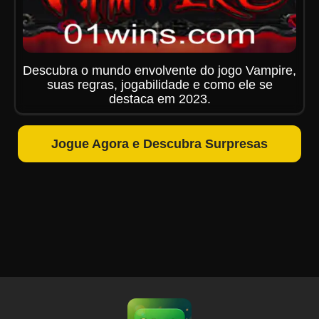
Descubra o mundo envolvente do jogo Vampire,
suas regras, jogabilidade e como ele se
destaca em 2023.
Jogue Agora e Descubra Surpresas