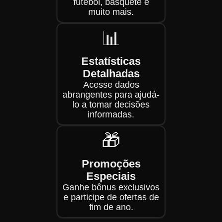
futebol, basquete e
muito mais.
📊
Estatísticas
Detalhadas
Acesse dados
abrangentes para ajudá-
lo a tomar decisões
informadas.
🎁
Promoções
Especiais
Ganhe bônus exclusivos
e participe de ofertas de
fim de ano.