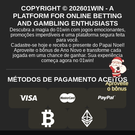
COPYRIGHT ©
2026
01WIN - A
PLATFORM FOR ONLINE BETTING
AND GAMBLING ENTHUSIASTS
Descubra a magia do 01win com jogos emocionantes,
promoções imperdíveis e uma plataforma segura feita
para você.
Cadastre-se hoje e receba o presente do Papai Noel!
Aproveite o bônus de Ano Novo e transforme cada
jogada em uma chance de ganhar. Sua experiência
começa agora no 01win!
MÉTODOS DE PAGAMENTO ACEITOS
Aproveite
o bônus