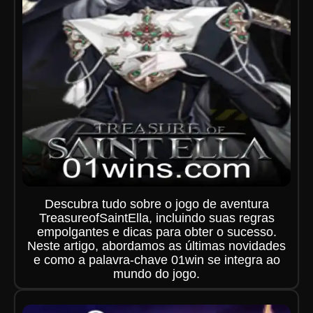
Descubra tudo sobre o jogo de aventura
TreasureofSaintElla, incluindo suas regras
empolgantes e dicas para obter o sucesso.
Neste artigo, abordamos as últimas novidades
e como a palavra-chave 01win se integra ao
mundo do jogo.