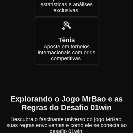
estatísticas e análises
exclusivas.
🎾
Tênis
Aposte em torneios
internacionais com odds
competitivas.
Explorando o Jogo MrBao e as
Regras do Desafio 01win
Descubra o fascinante universo do jogo MrBao,
suas regras envolventes e como ele se conecta ao
desafio 01win.