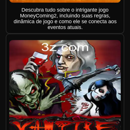
Descubra tudo sobre o intrigante jogo
MoneyComing2, incluindo suas regras,
dinâmica de jogo e como ele se conecta aos
eventos atuais.