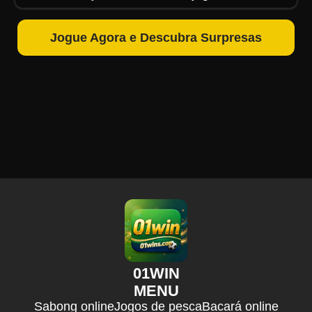
Jogue Agora e Descubra Surpresas
01WIN
MENU
Sabong online
Jogos de pesca
Bacará online