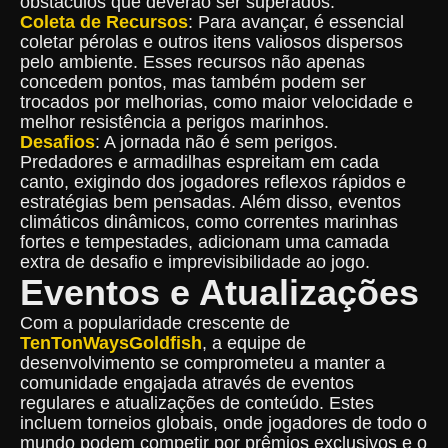
obstáculos que deverão ser superados.
Coleta de Recursos
: Para avançar, é essencial
coletar pérolas e outros itens valiosos dispersos
pelo ambiente. Esses recursos não apenas
concedem pontos, mas também podem ser
trocados por melhorias, como maior velocidade e
melhor resistência a perigos marinhos.
Desafios
: A jornada não é sem perigos.
Predadores e armadilhas espreitam em cada
canto, exigindo dos jogadores reflexos rápidos e
estratégias bem pensadas. Além disso, eventos
climáticos dinâmicos, como correntes marinhas
fortes e tempestades, adicionam uma camada
extra de desafio e imprevisibilidade ao jogo.
Eventos e Atualizações
Com a popularidade crescente de
TenTonWaysGoldfish
, a equipe de
desenvolvimento se comprometeu a manter a
comunidade engajada através de eventos
regulares e atualizações de conteúdo. Estes
incluem torneios globais, onde jogadores de todo o
mundo podem competir por prêmios exclusivos e o