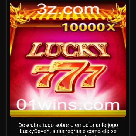
Descubra tudo sobre o emocionante jogo
LuckySeven, suas regras e como ele se