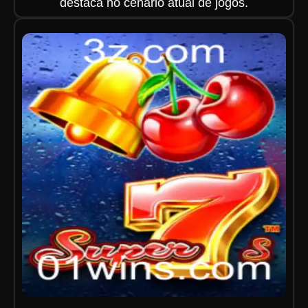
destaca no cenário atual de jogos.