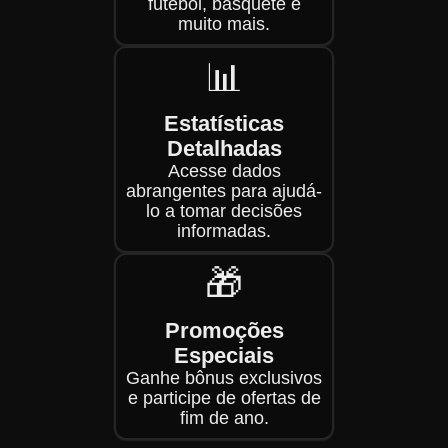
futebol, basquete e
muito mais.
📊
Estatísticas
Detalhadas
Acesse dados
abrangentes para ajudá-
lo a tomar decisões
informadas.
🎁
Promoções
Especiais
Ganhe bônus exclusivos
e participe de ofertas de
fim de ano.