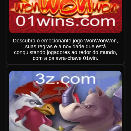
Descubra o emocionante jogo WonWonWon,
suas regras e a novidade que está
conquistando jogadores ao redor do mundo,
com a palavra-chave 01win.