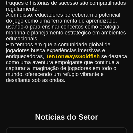
truques e histórias de sucesso são compartilhados
regularmente.
Além disso, educadores perceberam o potencial
do jogo como uma ferramenta de aprendizado,
usando-o para ensinar conceitos como ecologia
marinha e planejamento estratégico em ambientes
educacionais.
Em tempos em que a comunidade global de
jogadores busca experiências imersivas e
enriquecedoras,
TenTonWaysGoldfish
se destaca
como uma aventura empolgante que continua a
capturar a imaginação de jogadores em todo o
mundo, oferecendo um refúgio vibrante e
desafiante sob as ondas.
Notícias do Setor