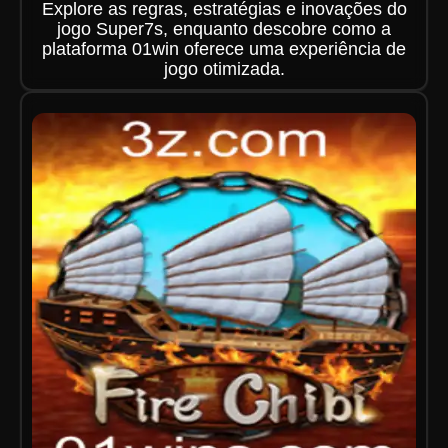
Explore as regras, estratégias e inovações do
jogo Super7s, enquanto descobre como a
plataforma 01win oferece uma experiência de
jogo otimizada.