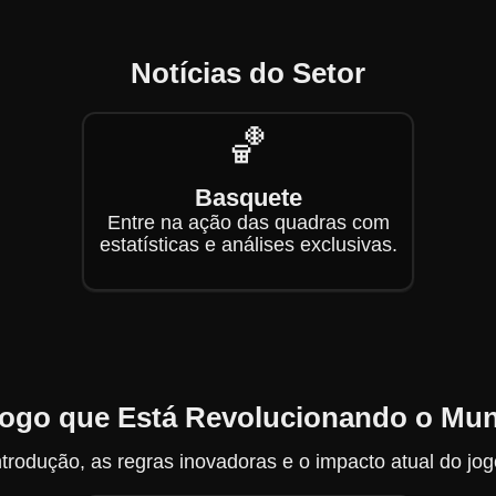
Notícias do Setor
🏀
Basquete
Entre na ação das quadras com
estatísticas e análises exclusivas.
Jogo que Está Revolucionando o Mu
ntrodução, as regras inovadoras e o impacto atual do jogo