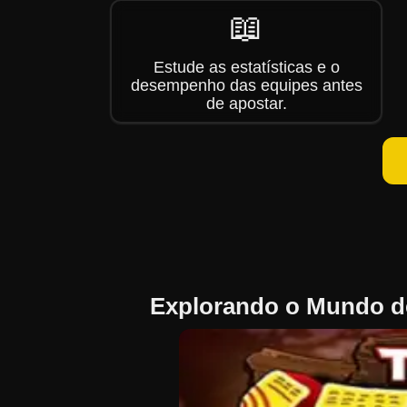
📖
Estude as estatísticas e o
desempenho das equipes antes
de apostar.
Explorando o Mundo 