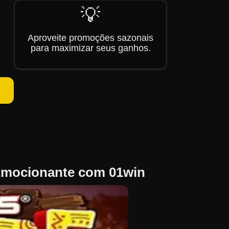
💡
Aproveite promoções sazonais
para maximizar seus ganhos.
mocionante com 01win