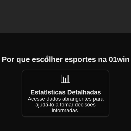
❄
❄
Por que escolher esportes na 01win
📊
❄
Estatísticas Detalhadas
Acesse dados abrangentes para
ajudá-lo a tomar decisões
informadas.