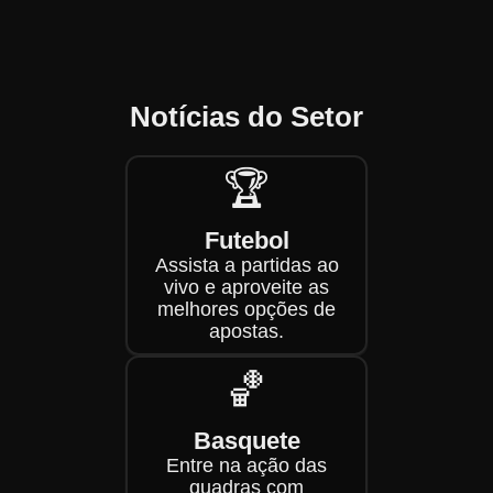
Notícias do Setor
🏆
Futebol
Assista a partidas ao
vivo e aproveite as
melhores opções de
apostas.
🏀
Basquete
Entre na ação das
quadras com