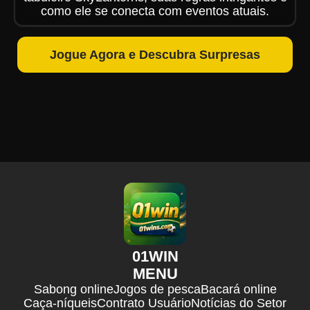
como ele se conecta com eventos atuais.
Jogue Agora e Descubra Surpresas
01WIN
MENU
Sabong online
Jogos de pesca
Bacará online
Caça-níqueis
Contrato Usuário
Notícias do Setor