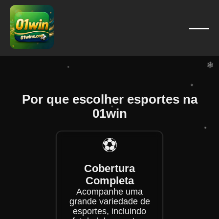
❄
❄
❄
❄
❄
❄
❄
Por que escolher esportes na
❄
❄
01win
❄
❄
⚽
❄
Cobertura
❄
Completa
Acompanhe uma
grande variedade de
esportes, incluindo