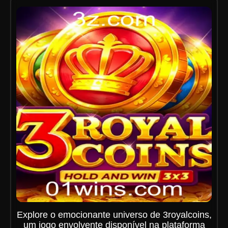
Explore o emocionante universo de 3royalcoins,
um jogo envolvente disponível na plataforma