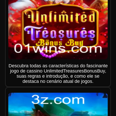
Descubra todas as características do fascinante
jogo de cassino UnlimitedTreasuresBonusBuy,
suas regras e introdução, e como ele se
destaca no cenário atual de jogos.