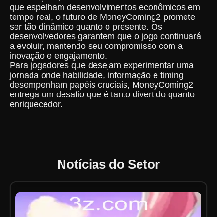
que espelham desenvolvimentos econômicos em
tempo real, o futuro de MoneyComing2 promete
ser tão dinâmico quanto o presente. Os
desenvolvedores garantem que o jogo continuará
a evoluir, mantendo seu compromisso com a
inovação e engajamento.
Para jogadores que desejam experimentar uma
jornada onde habilidade, informação e timing
desempenham papéis cruciais, MoneyComing2
entrega um desafio que é tanto divertido quanto
enriquecedor.
Notícias do Setor