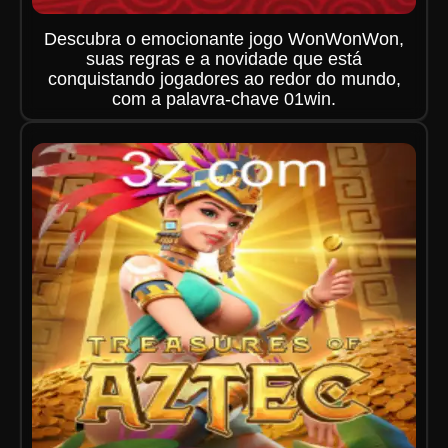
Descubra o emocionante jogo WonWonWon,
suas regras e a novidade que está
conquistando jogadores ao redor do mundo,
com a palavra-chave 01win.