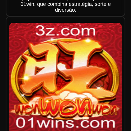
01win, que combina estratégia, sorte e
diversão.