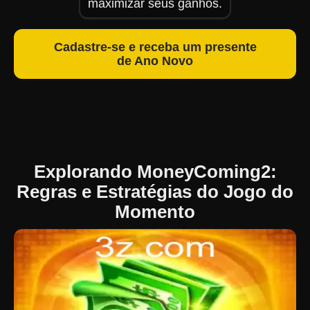
maximizar seus ganhos.
Cadastre-se e receba um presente
de Ano Novo
Explorando MoneyComing2:
Regras e Estratégias do Jogo do
Momento