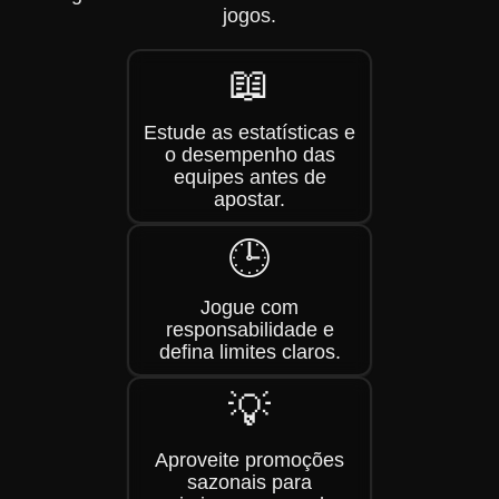
jogos.
📖
Estude as estatísticas e
o desempenho das
equipes antes de
apostar.
🕒
Jogue com
responsabilidade e
defina limites claros.
💡
Aproveite promoções
sazonais para