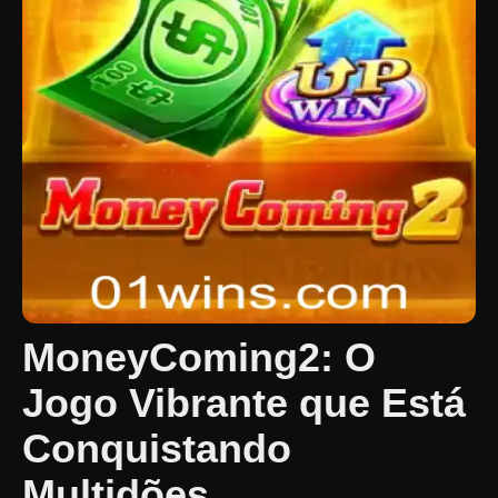
MoneyComing2: O
Jogo Vibrante que Está
Conquistando
Multidões