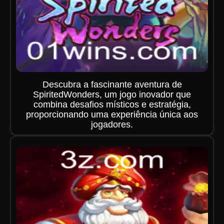
Descubra a fascinante aventura de
SpiritedWonders, um jogo inovador que
combina desafios místicos e estratégia,
proporcionando uma experiência única aos
jogadores.