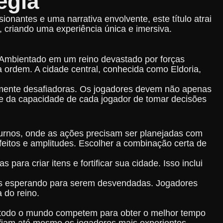
égia
onantes e uma narrativa envolvente, este título atrai
 criando uma experiência única e imersiva.
 Ambientado em um reino devastado por forças
 ordem. A cidade central, conhecida como Eldoria,
emente desafiadoras. Os jogadores devem não apenas
nde da capacidade de cada jogador de tomar decisões
 turnos, onde as ações precisam ser planejadas com
feitos e amplitudes. Escolher a combinação certa de
para criar itens e fortificar sua cidade. Isso inclui
dos esperando para serem desvendadas. Jogadores
 do reino.
m todo o mundo competem para obter o melhor tempo