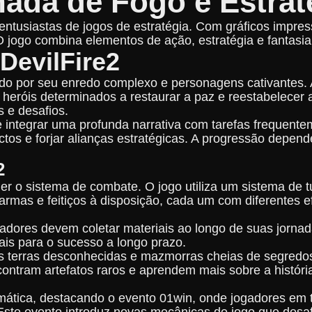
nada de Fogo e Estrat
ntusiastas de jogos de estratégia. Com gráficos impressi
 jogo combina elementos de ação, estratégia e fantasia,
DevilFire2
do por seu enredo complexo e personagens cativantes.
eróis determinados a restaurar a paz e reestabelecer a
 e desafios.
 integrar uma profunda narrativa com tarefas frequent
ctos e forjar alianças estratégicas. A progressão depe
2
der o sistema de combate. O jogo utiliza um sistema de
rmas e feitiços à disposição, cada um com diferentes e
adores devem coletar materiais ao longo de suas jornadas 
ais para o sucesso a longo prazo.
ias terras desconhecidas e mazmorras cheias de segre
tram artefatos raros e aprendem mais sobre a história
emática, destacando o evento 01win, onde jogadores e