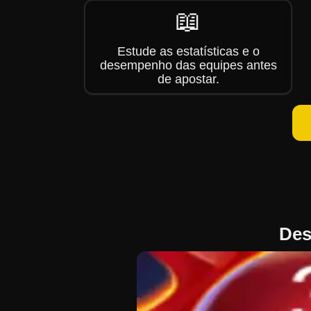
📖
Estude as estatísticas e o
desempenho das equipes antes
de apostar.
Des