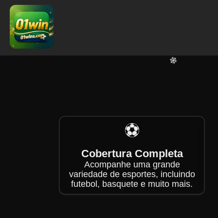
❄
❄
❄
❄
⚽
Cobertura Completa
Acompanhe uma grande
variedade de esportes, incluindo
futebol, basquete e muito mais.