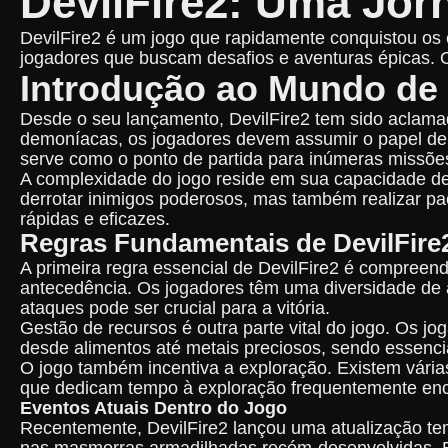
DevilFire2: Uma Jor
DevilFire2 é um jogo que rapidamente conquistou os e
jogadores que buscam desafios e aventuras épicas. O
Introdução ao Mundo de 
Desde o seu lançamento, DevilFire2 tem sido aclama
demoníacas, os jogadores devem assumir o papel de h
serve como o ponto de partida para inúmeras missões
A complexidade do jogo reside em sua capacidade de
derrotar inimigos poderosos, mas também realizar pa
rápidas e eficazes.
Regras Fundamentais de DevilFire
A primeira regra essencial de DevilFire2 é compreen
antecedência. Os jogadores têm uma diversidade de a
ataques pode ser crucial para a vitória.
Gestão de recursos é outra parte vital do jogo. Os jog
desde alimentos até metais preciosos, sendo essenci
O jogo também incentiva a exploração. Existem vár
que dedicam tempo à exploração frequentemente encon
Eventos Atuais Dentro do Jogo
Recentemente, DevilFire2 lançou uma atualização t