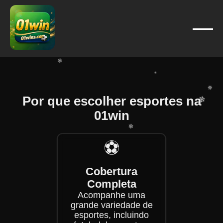
❄
❄
❄
❄
❄
❄
Por que escolher esportes na
❄
01win
❄
❄
⚽
❄
Cobertura
❄
Completa
Acompanhe uma
grande variedade de
esportes, incluindo