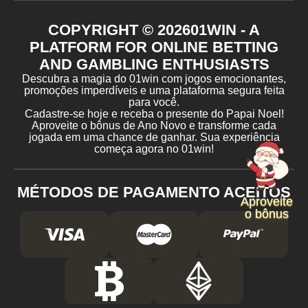
COPYRIGHT ©
2026
01WIN - A
PLATFORM FOR ONLINE BETTING
AND GAMBLING ENTHUSIASTS
Descubra a magia do 01win com jogos emocionantes,
promoções imperdíveis e uma plataforma segura feita
para você.
Cadastre-se hoje e receba o presente do Papai Noel!
Aproveite o bônus de Ano Novo e transforme cada
jogada em uma chance de ganhar. Sua experiência
começa agora no 01win!
MÉTODOS DE PAGAMENTO ACEITOS
Aproveite
o bônus