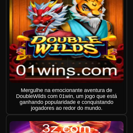
Mergulhe na emocionante aventura de
DoubleWilds com 01win, um jogo que está
ganhando popularidade e conquistando
jogadores ao redor do mundo.