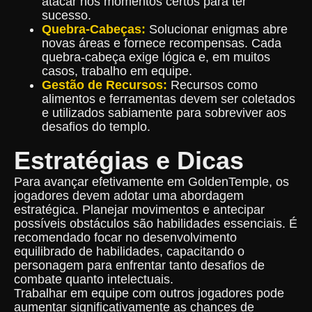
atacar nos momentos certos para ter
sucesso.
Quebra-Cabeças:
Solucionar enigmas abre
novas áreas e fornece recompensas. Cada
quebra-cabeça exige lógica e, em muitos
casos, trabalho em equipe.
Gestão de Recursos:
Recursos como
alimentos e ferramentas devem ser coletados
e utilizados sabiamente para sobreviver aos
desafios do templo.
Estratégias e Dicas
Para avançar efetivamente em GoldenTemple, os
jogadores devem adotar uma abordagem
estratégica. Planejar movimentos e antecipar
possíveis obstáculos são habilidades essenciais. É
recomendado focar no desenvolvimento
equilibrado de habilidades, capacitando o
personagem para enfrentar tanto desafios de
combate quanto intelectuais.
Trabalhar em equipe com outros jogadores pode
aumentar significativamente as chances de