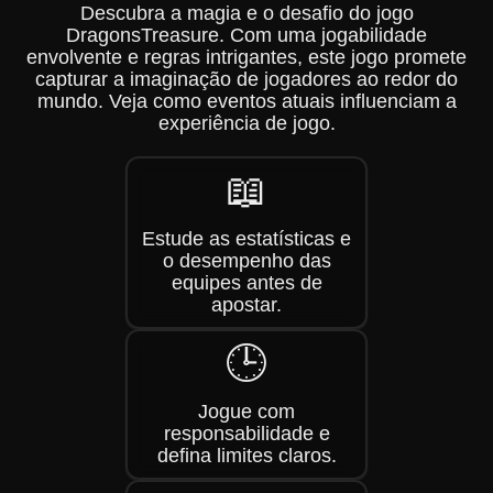
Descubra a magia e o desafio do jogo
DragonsTreasure. Com uma jogabilidade
envolvente e regras intrigantes, este jogo promete
capturar a imaginação de jogadores ao redor do
mundo. Veja como eventos atuais influenciam a
experiência de jogo.
📖
Estude as estatísticas e
o desempenho das
equipes antes de
apostar.
🕒
Jogue com
responsabilidade e
defina limites claros.