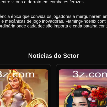
 entre vitória e derrota em combates ferozes.
ncia épica que convida os jogadores a mergulharem em 
 e mecânicas de jogo inovadoras, FlamingPhoenix contin
rdinária onde cada decisão importa e cada batalha con
Notícias do Setor