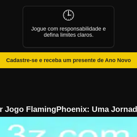
🕒
Jogue com responsabilidade e
defina limites claros.
Cadastre-se e receba um presente de Ano Novo
r Jogo FlamingPhoenix: Uma Jornada