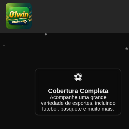
❄
❄
❄
❄
⚽
❄
❄
Cobertura Completa
Acompanhe uma grande
variedade de esportes, incluindo
futebol, basquete e muito mais.