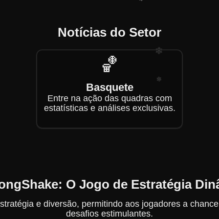
❄
❄
Notícias do Setor
❄
❄
🏀
Basquete
Entre na ação das quadras com
❄
estatísticas e análises exclusivas.
❄
ngShake: O Jogo de Estratégia Di
atégia e diversão, permitindo aos jogadores a chance 
desafios estimulantes.