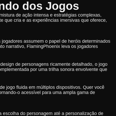
ndo dos Jogos
istura de ação intensa e estratégias complexas,
e que cria e as experiências imersivas que oferece,
Os jogadores assumem o papel de heróis determinados
to narrativo, FlamingPhoenix leva os jogadores
 design de personagens ricamente detalhado, o jogo
 complementada por uma trilha sonora envolvente que
 jogo fluida em múltiplos dispositivos. Quer você
 tornando-o acessível para uma ampla gama de
a escolha do personagem até a personalização de