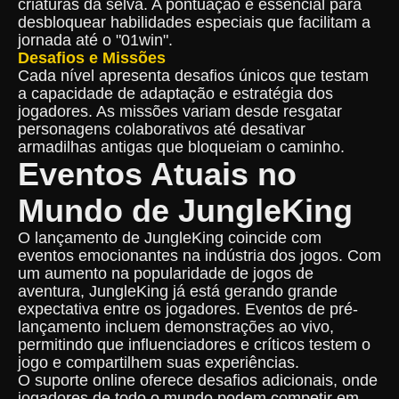
criaturas da selva. A pontuação é essencial para
desbloquear habilidades especiais que facilitam a
jornada até o "01win".
Desafios e Missões
Cada nível apresenta desafios únicos que testam
a capacidade de adaptação e estratégia dos
jogadores. As missões variam desde resgatar
personagens colaborativos até desativar
armadilhas antigas que bloqueiam o caminho.
Eventos Atuais no
Mundo de JungleKing
O lançamento de JungleKing coincide com
eventos emocionantes na indústria dos jogos. Com
um aumento na popularidade de jogos de
aventura, JungleKing já está gerando grande
expectativa entre os jogadores. Eventos de pré-
lançamento incluem demonstrações ao vivo,
permitindo que influenciadores e críticos testem o
jogo e compartilhem suas experiências.
O suporte online oferece desafios adicionais, onde
jogadores de todo o mundo podem competir em