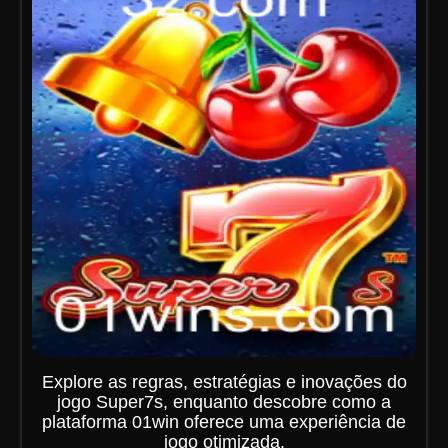
Explore as regras, estratégias e inovações do
jogo Super7s, enquanto descobre como a
plataforma 01win oferece uma experiência de
jogo otimizada.