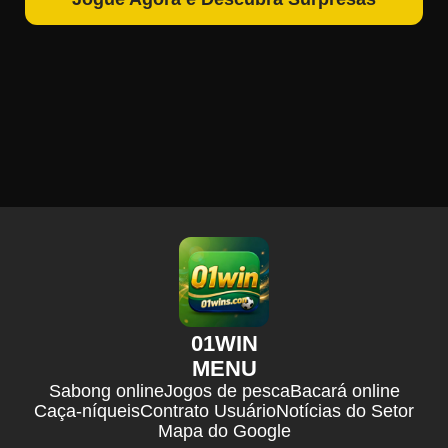
01WIN
MENU
Sabong online
Jogos de pesca
Bacará online
Caça-níqueis
Contrato Usuário
Notícias do Setor
Mapa do Google