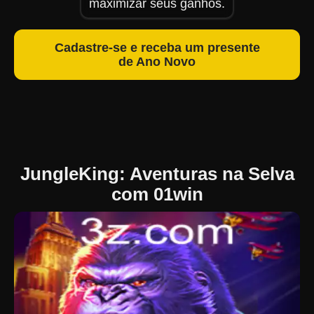
maximizar seus ganhos.
Cadastre-se e receba um presente
de Ano Novo
JungleKing: Aventuras na Selva
com 01win