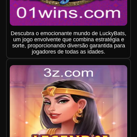
Descubra o emocionante mundo de LuckyBats,
um jogo envolvente que combina estratégia e
sorte, proporcionando diversão garantida para
jogadores de todas as idades.