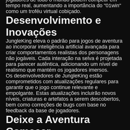
tempo real, aumentando a importância do "01win"
como um troféu virtual cobiçado.
Desenvolvimento e
Inovações
JungleKing eleva o padrão para jogos de aventura
ao incorporar inteligência artificial avançada para
criar comportamentos realistas dos personagens
não jogáveis. Cada interação na selva é projetada
para parecer autêntica, adicionando um nível de
realismo que mantém os jogadores imersos.
Os desenvolvedores de JungleKing estão
comprometidos com atualizações regulares para
garantir que o jogo continue relevante e
empolgante. Estas atualizações incluirão novos
níveis, criaturas e artefatos a serem descobertos,
bem como correções de bugs com base no
feedback da base de jogadores.
Deixe a Aventura