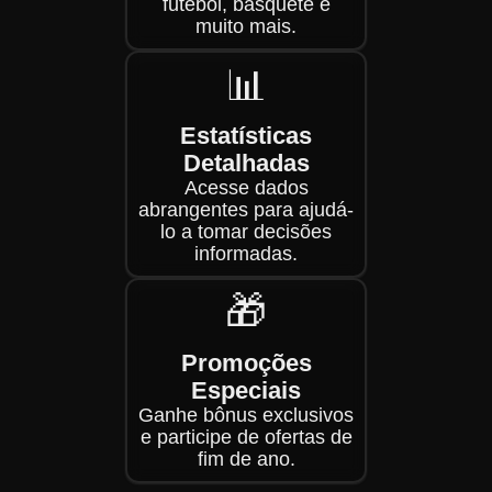
futebol, basquete e
muito mais.
📊
Estatísticas
Detalhadas
Acesse dados
abrangentes para ajudá-
lo a tomar decisões
informadas.
🎁
Promoções
Especiais
Ganhe bônus exclusivos
e participe de ofertas de
fim de ano.