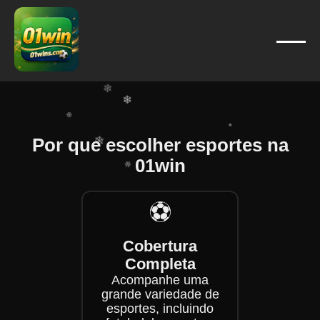
❄
❄
❄
❄
❄
❄
❄
❄
Por que escolher esportes na
❄
01win
❄
❄
❄
❄
⚽
❄
Cobertura
Completa
Acompanhe uma
grande variedade de
esportes, incluindo