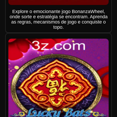
Explore o emocionante jogo BonanzaWheel,
onde sorte e estratégia se encontram. Aprenda
as regras, mecanismos de jogo e conquiste o
topo.