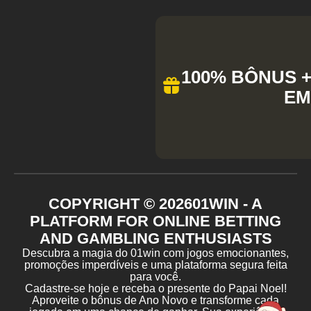
100% BÔNUS + 
EM
COPYRIGHT ©
2026
01WIN - A
PLATFORM FOR ONLINE BETTING
AND GAMBLING ENTHUSIASTS
Descubra a magia do 01win com jogos emocionantes,
promoções imperdíveis e uma plataforma segura feita
para você.
Cadastre-se hoje e receba o presente do Papai Noel!
Aproveite o bônus de Ano Novo e transforme cada