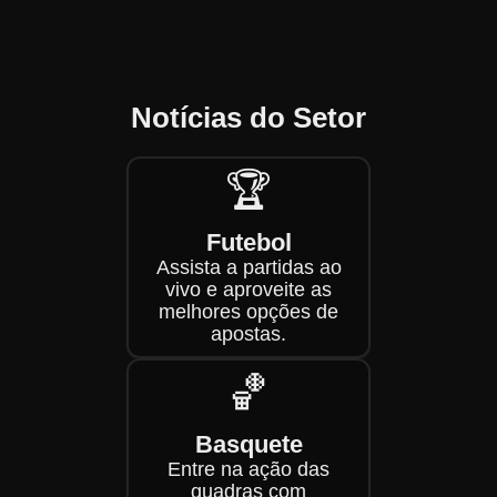
Notícias do Setor
🏆
Futebol
Assista a partidas ao
vivo e aproveite as
melhores opções de
apostas.
🏀
Basquete
Entre na ação das
quadras com