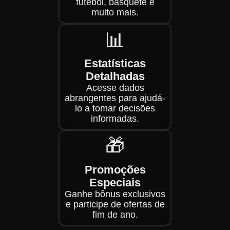
futebol, basquete e
muito mais.
📊
Estatísticas
Detalhadas
Acesse dados
abrangentes para ajudá-
lo a tomar decisões
informadas.
🎁
Promoções
Especiais
Ganhe bônus exclusivos
e participe de ofertas de
fim de ano.