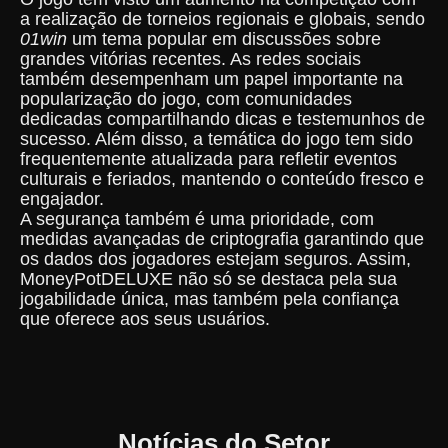
a realização de torneios regionais e globais, sendo
01win
um tema popular em discussões sobre
grandes vitórias recentes. As redes sociais
também desempenham um papel importante na
popularização do jogo, com comunidades
dedicadas compartilhando dicas e testemunhos de
sucesso. Além disso, a temática do jogo tem sido
frequentemente atualizada para refletir eventos
culturais e feriados, mantendo o conteúdo fresco e
engajador.
A segurança também é uma prioridade, com
medidas avançadas de criptografia garantindo que
os dados dos jogadores estejam seguros. Assim,
MoneyPotDELUXE não só se destaca pela sua
jogabilidade única, mas também pela confiança
que oferece aos seus usuários.
Notícias do Setor