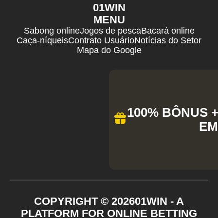
01WIN
MENU
Sabong online
Jogos de pesca
Bacará online
Caça-níqueis
Contrato Usuário
Notícias do Setor
Mapa do Google
100% BÔNUS + 
EM
COPYRIGHT ©
2026
01WIN - A
PLATFORM FOR ONLINE BETTING