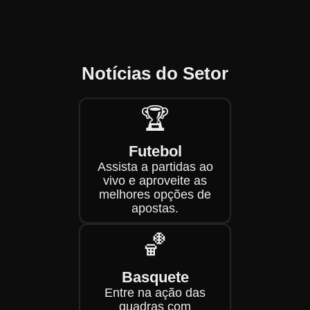
Notícias do Setor
🏆
Futebol
Assista a partidas ao
vivo e aproveite as
melhores opções de
apostas.
🏀
Basquete
Entre na ação das
quadras com