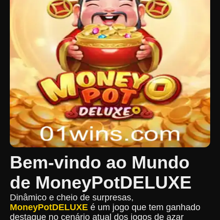
Bem-vindo ao Mundo
de MoneyPotDELUXE
Dinâmico e cheio de surpresas,
MoneyPotDELUXE
é um jogo que tem ganhado
destaque no cenário atual dos jogos de azar