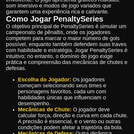
som imersivo e modos de jogo variados que
garantem uma experiência rica e cativante.
Como Jogar PenaltySeries
O objetivo principal de PenaltySeries é simular um
campeonato de pênaltis, onde os jogadores
competem para marcar o maior número de gols
possível, enquanto também defendem suas traves
com habilidade e estratégia. Jogar PenaltySeries é
intuitivo; no entanto, o domínio do jogo exige
prática e compreensão das mecânicas de chutes e
defesas.
Escolha do Jogador:
Os jogadores
começam selecionando seus times e
personagens favoritos, cada um com
habilidades únicas que influenciam o
desempenho.
Mecânicas de Chute:
O jogador deve
calcular força, direção e curva em cada chute.
A precisão é essencial, e o vento ou outras
condições podem afetar a trajetória da bola.
Mecânicas de Defesa:
Outra dinâmica