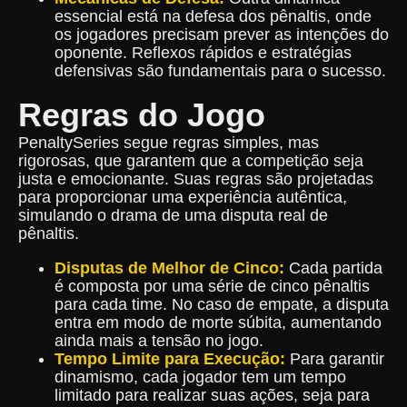
essencial está na defesa dos pênaltis, onde
os jogadores precisam prever as intenções do
oponente. Reflexos rápidos e estratégias
defensivas são fundamentais para o sucesso.
Regras do Jogo
PenaltySeries segue regras simples, mas
rigorosas, que garantem que a competição seja
justa e emocionante. Suas regras são projetadas
para proporcionar uma experiência autêntica,
simulando o drama de uma disputa real de
pênaltis.
Disputas de Melhor de Cinco:
Cada partida
é composta por uma série de cinco pênaltis
para cada time. No caso de empate, a disputa
entra em modo de morte súbita, aumentando
ainda mais a tensão no jogo.
Tempo Limite para Execução:
Para garantir
dinamismo, cada jogador tem um tempo
limitado para realizar suas ações, seja para