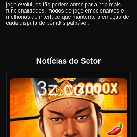
jogo evolui, os fãs podem antecipar ainda mais
funcionalidades, modos de jogo emocionantes e
melhorias de interface que manterão a emoção de
cada disputa de pênaltis palpável.
Notícias do Setor