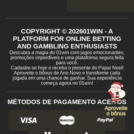
COPYRIGHT ©
2026
01WIN - A
PLATFORM FOR ONLINE BETTING
AND GAMBLING ENTHUSIASTS
Descubra a magia do 01win com jogos emocionantes,
promoções imperdíveis e uma plataforma segura feita
para você.
Cadastre-se hoje e receba o presente do Papai Noel!
Aproveite o bônus de Ano Novo e transforme cada
jogada em uma chance de ganhar. Sua experiência
começa agora no 01win!
MÉTODOS DE PAGAMENTO ACEITOS
Aproveite
o bônus