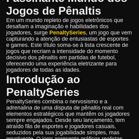
Jogos de Pênaltis
Em um mundo repleto de jogos eletrônicos que
desafiam a imaginação e habilidades dos
jogadores, surge
PenaltySeries
, um jogo que vem
capturando a atenção de entusiastas de esportes
e games. Este título soma-se à lista crescente de
jogos que recriam a intensidade do momento
decisivo dos pênaltis em partidas de futebol,
oferecendo uma experiência eletrizante para
jogadores de todas as idades.
Introdução ao
PenaltySeries
PenaltySeries combina o nervosismo e a
adrenalina de uma disputa de pênaltis real com
elementos estratégicos que mantêm os jogadores
sempre engajados. Desde seu lançamento, tem
atraído fãs de esportes e jogadores casuais,
seduzidos pela sua jogabilidade simples, mas
envolvente. O jogo apresenta gráficos realistas,