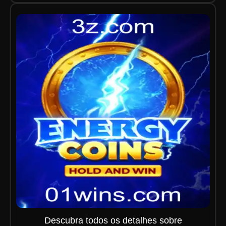
Descubra todos os detalhes sobre