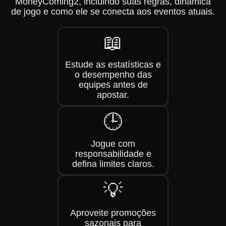
MoneyComing2, incluindo suas regras, dinâmica
de jogo e como ele se conecta aos eventos atuais.
📖
Estude as estatísticas e
o desempenho das
equipes antes de
apostar.
🕒
Jogue com
responsabilidade e
defina limites claros.
💡
Aproveite promoções
sazonais para