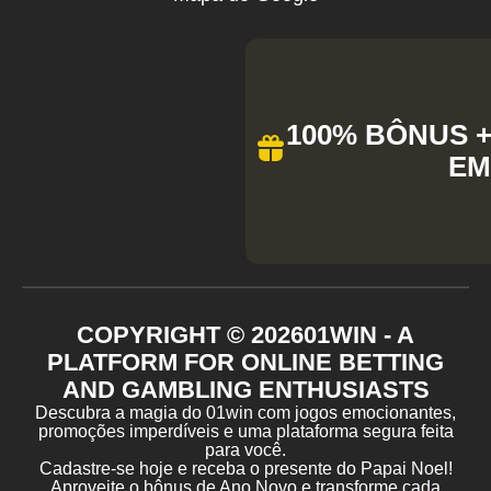
100% BÔNUS + 
EM
COPYRIGHT ©
2026
01WIN - A
PLATFORM FOR ONLINE BETTING
AND GAMBLING ENTHUSIASTS
Descubra a magia do 01win com jogos emocionantes,
promoções imperdíveis e uma plataforma segura feita
para você.
Cadastre-se hoje e receba o presente do Papai Noel!
Aproveite o bônus de Ano Novo e transforme cada