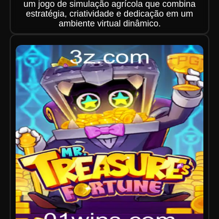
um jogo de simulação agrícola que combina
estratégia, criatividade e dedicação em um
ambiente virtual dinâmico.