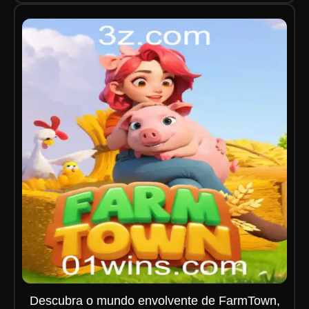
Descubra o mundo envolvente de FarmTown,