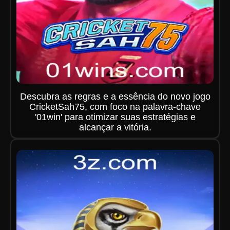
Descubra as regras e a essência do novo jogo
CricketSah75, com foco na palavra-chave
'01win' para otimizar suas estratégias e
alcançar a vitória.