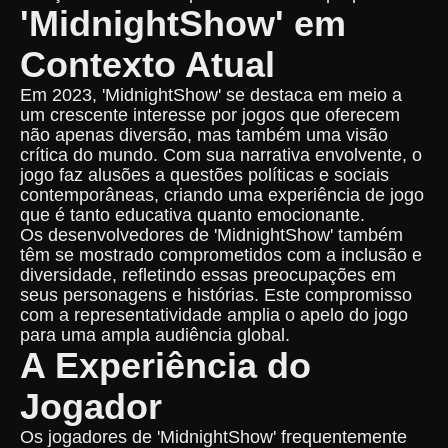
'MidnightShow' em
Contexto Atual
Em 2023, 'MidnightShow' se destaca em meio a
um crescente interesse por jogos que oferecem
não apenas diversão, mas também uma visão
crítica do mundo. Com sua narrativa envolvente, o
jogo faz alusões a questões políticas e sociais
contemporâneas, criando uma experiência de jogo
que é tanto educativa quanto emocionante.
Os desenvolvedores de 'MidnightShow' também
têm se mostrado comprometidos com a inclusão e
diversidade, refletindo essas preocupações em
seus personagens e histórias. Este compromisso
com a representatividade amplia o apelo do jogo
para uma ampla audiência global.
A Experiência do
Jogador
Os jogadores de 'MidnightShow' frequentemente