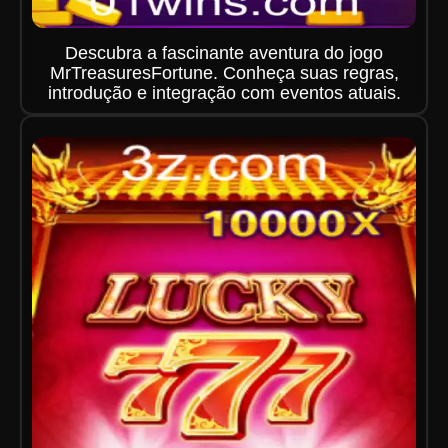
Descubra a fascinante aventura do jogo
MrTreasuresFortune. Conheça suas regras,
introdução e integração com eventos atuais.