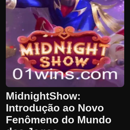
MidnightShow:
Introdução ao Novo
Fenômeno do Mundo