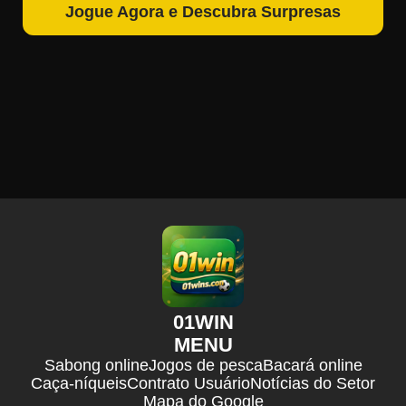
Jogue Agora e Descubra Surpresas
01WIN
MENU
Sabong online
Jogos de pesca
Bacará online
Caça-níqueis
Contrato Usuário
Notícias do Setor
Mapa do Google