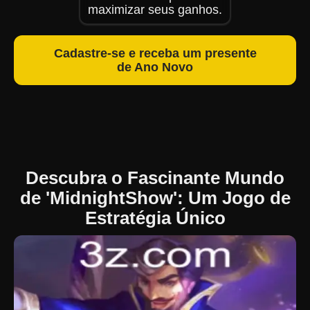
maximizar seus ganhos.
Cadastre-se e receba um presente
de Ano Novo
Descubra o Fascinante Mundo
de 'MidnightShow': Um Jogo de
Estratégia Único