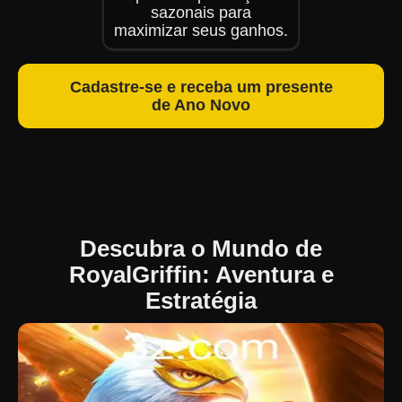
sazonais para
maximizar seus ganhos.
Cadastre-se e receba um presente
de Ano Novo
Descubra o Mundo de
RoyalGriffin: Aventura e
Estratégia