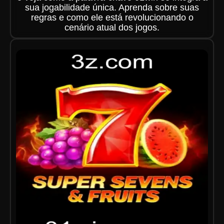
sua jogabilidade única. Aprenda sobre suas
regras e como ele está revolucionando o
cenário atual dos jogos.