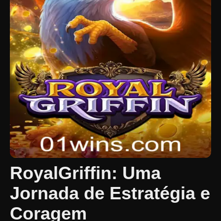
RoyalGriffin: Uma
Jornada de Estratégia e
Coragem