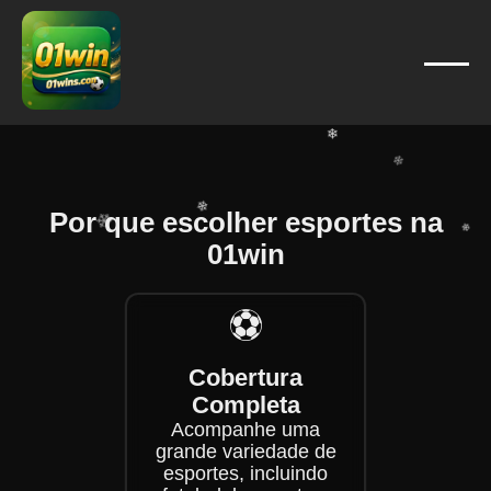
❄
❄
❄
❄
❄
Por que escolher esportes na
❄
01win
❄
⚽
❄
❄
❄
Cobertura
Completa
Acompanhe uma
grande variedade de
esportes, incluindo