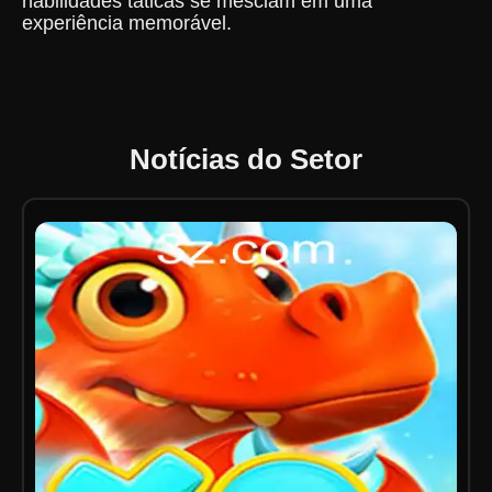
habilidades táticas se mesclam em uma
experiência memorável.
Notícias do Setor