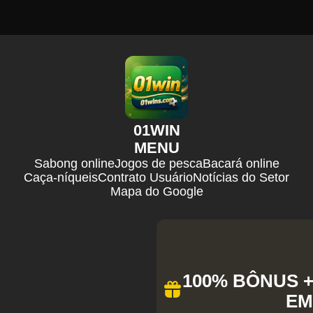
01WIN
MENU
Sabong online
Jogos de pesca
Bacará online
Caça-níqueis
Contrato Usuário
Notícias do Setor
Mapa do Google
100% BÔNUS + 
EM