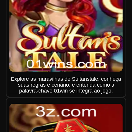
Explore as maravilhas de Sultanstale, conheça
suas regras e cenário, e entenda como a
palavra-chave 01win se integra ao jogo.