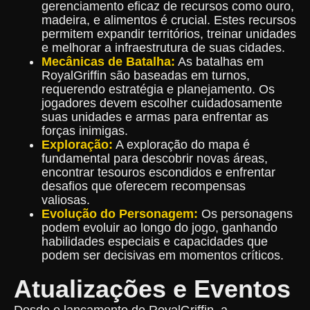
gerenciamento eficaz de recursos como ouro,
madeira, e alimentos é crucial. Estes recursos
permitem expandir territórios, treinar unidades
e melhorar a infraestrutura de suas cidades.
Mecânicas de Batalha:
As batalhas em
RoyalGriffin são baseadas em turnos,
requerendo estratégia e planejamento. Os
jogadores devem escolher cuidadosamente
suas unidades e armas para enfrentar as
forças inimigas.
Exploração:
A exploração do mapa é
fundamental para descobrir novas áreas,
encontrar tesouros escondidos e enfrentar
desafios que oferecem recompensas
valiosas.
Evolução do Personagem:
Os personagens
podem evoluir ao longo do jogo, ganhando
habilidades especiais e capacidades que
podem ser decisivas em momentos críticos.
Atualizações e Eventos