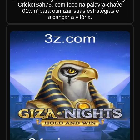
CricketSah75, com foco na palavra-chave
'01win' para otimizar suas estratégias e
alcançar a vitória.