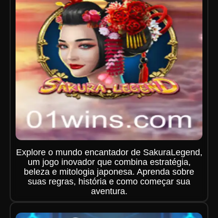
Explore o mundo encantador de SakuraLegend,
um jogo inovador que combina estratégia,
beleza e mitologia japonesa. Aprenda sobre
suas regras, história e como começar sua
aventura.