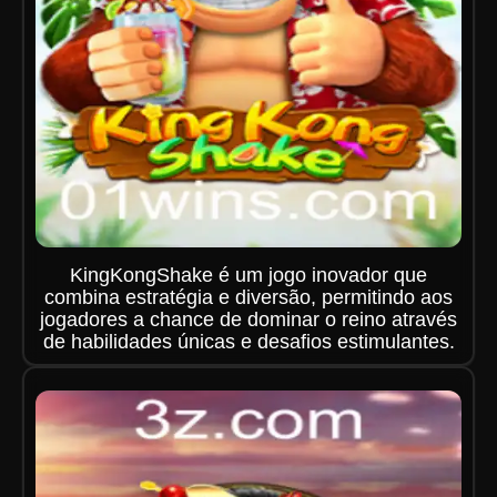
KingKongShake é um jogo inovador que
combina estratégia e diversão, permitindo aos
jogadores a chance de dominar o reino através
de habilidades únicas e desafios estimulantes.