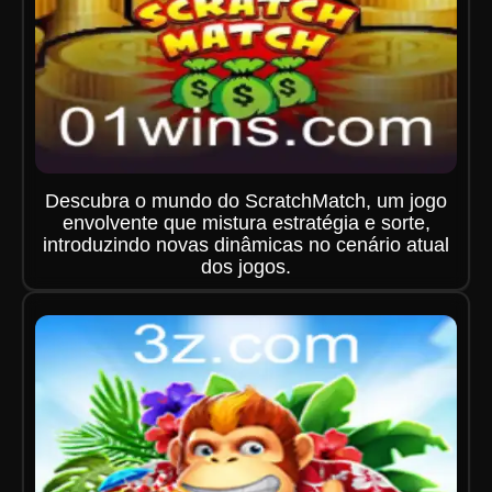
Descubra o mundo do ScratchMatch, um jogo
envolvente que mistura estratégia e sorte,
introduzindo novas dinâmicas no cenário atual
dos jogos.