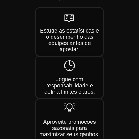
📖
Estude as estatísticas e
o desempenho das
equipes antes de
apostar.
🕒
Jogue com
responsabilidade e
defina limites claros.
💡
Aproveite promoções
sazonais para
maximizar seus ganhos.