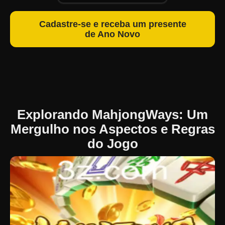
Cadastre-se e receba um presente
de Ano Novo
Explorando MahjongWays: Um
Mergulho nos Aspectos e Regras
do Jogo