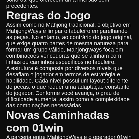
precedentes.
Regras do Jogo
Assim como no Mahjong tradicional, o objetivo em
MahjongWays é limpar o tabuleiro emparelhando
as peças. No entanto, ao contrário do jogo original,
que exige quatro partes de mesma natureza para
formar um grupo válido, MahjongWays foca em
combinações vencedoras que se alinham com
linhas ou caminhos específicos no tabuleiro.
A estrutura é composta por diversos níveis que
desafiam o jogador em termos de estratégia e
habilidade. Cada nível possui um layout diferente
de peças, o que requer uma adaptação constante
do jogador. Conforme você avança, o grau de
dificuldade aumenta, assim como a complexidade
das combinações necessárias.
Novas Caminhadas
com 01win
A parceria entre MahjongWays e o operador 01win