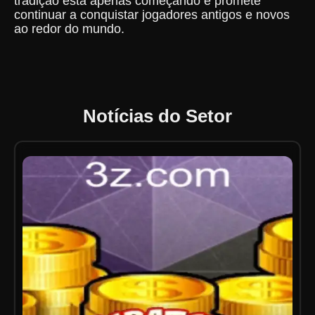
tradição está apenas começando e promete
continuar a conquistar jogadores antigos e novos
ao redor do mundo.
Notícias do Setor