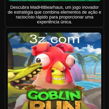
Descubra MadHitBearhaus, um jogo inovador
de estratégia que combina elementos de ação e
raciocínio rápido para proporcionar uma
experiência única.