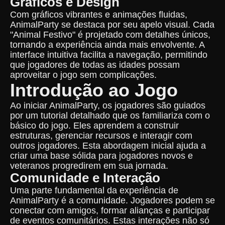
Gráficos e Design
Com gráficos vibrantes e animações fluidas,
AnimalParty se destaca por seu apelo visual. Cada
"Animal Festivo" é projetado com detalhes únicos,
tornando a experiência ainda mais envolvente. A
interface intuitiva facilita a navegação, permitindo
que jogadores de todas as idades possam
aproveitar o jogo sem complicações.
Introdução ao Jogo
Ao iniciar AnimalParty, os jogadores são guiados
por um tutorial detalhado que os familiariza com o
básico do jogo. Eles aprendem a construir
estruturas, gerenciar recursos e interagir com
outros jogadores. Esta abordagem inicial ajuda a
criar uma base sólida para jogadores novos e
veteranos progredirem em sua jornada.
Comunidade e Interação
Uma parte fundamental da experiência de
AnimalParty é a comunidade. Jogadores podem se
conectar com amigos, formar alianças e participar
de eventos comunitários. Estas interações não só