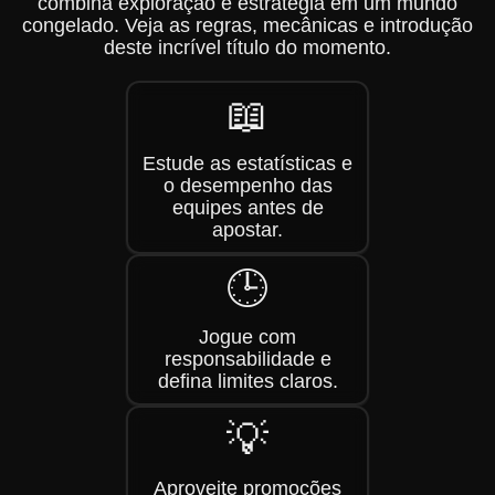
combina exploração e estratégia em um mundo
congelado. Veja as regras, mecânicas e introdução
deste incrível título do momento.
📖
Estude as estatísticas e
o desempenho das
equipes antes de
apostar.
🕒
Jogue com
responsabilidade e
defina limites claros.
💡
Aproveite promoções