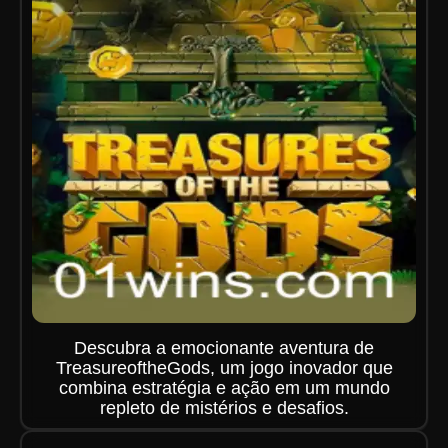
Descubra a emocionante aventura de
TreasureoftheGods, um jogo inovador que
combina estratégia e ação em um mundo
repleto de mistérios e desafios.