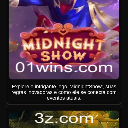
Explore o intrigante jogo 'MidnightShow', suas
regras inovadoras e como ele se conecta com
eventos atuais.