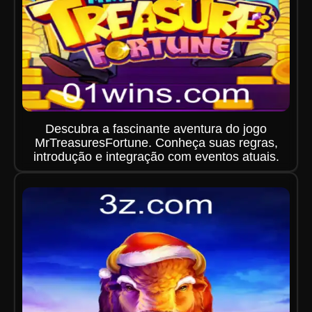
Descubra a fascinante aventura do jogo
MrTreasuresFortune. Conheça suas regras,
introdução e integração com eventos atuais.