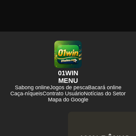
01WIN
MENU
Sabong online
Jogos de pesca
Bacará online
Caça-níqueis
Contrato Usuário
Notícias do Setor
Mapa do Google