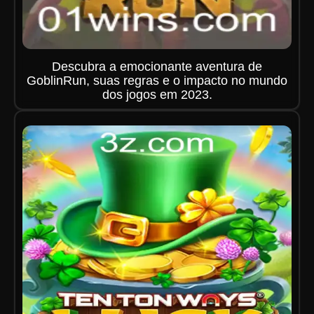
Descubra a emocionante aventura de
GoblinRun, suas regras e o impacto no mundo
dos jogos em 2023.