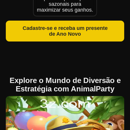
sazonais para
maximizar seus ganhos.
Cadastre-se e receba um presente
de Ano Novo
Explore o Mundo de Diversão e
Estratégia com AnimalParty