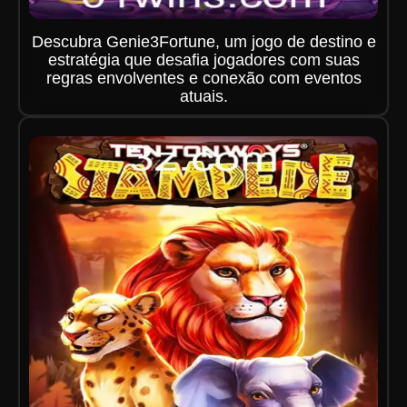
Descubra Genie3Fortune, um jogo de destino e
estratégia que desafia jogadores com suas
regras envolventes e conexão com eventos
atuais.