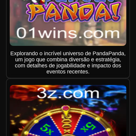
Explorando o incrível universo de PandaPanda,
um jogo que combina diversão e estratégia,
com detalhes de jogabilidade e impacto dos
eventos recentes.