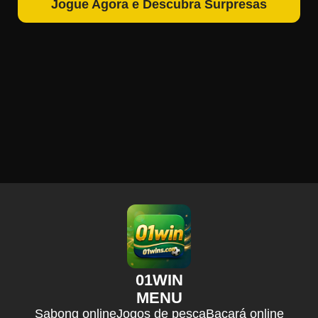
Jogue Agora e Descubra Surpresas
01WIN
MENU
Sabong online
Jogos de pesca
Bacará online