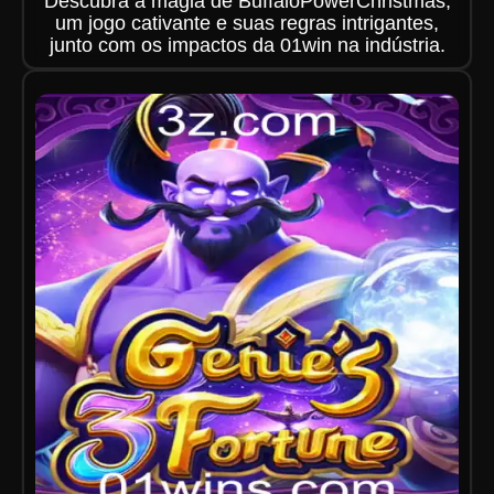
Descubra a magia de BuffaloPowerChristmas,
um jogo cativante e suas regras intrigantes,
junto com os impactos da 01win na indústria.