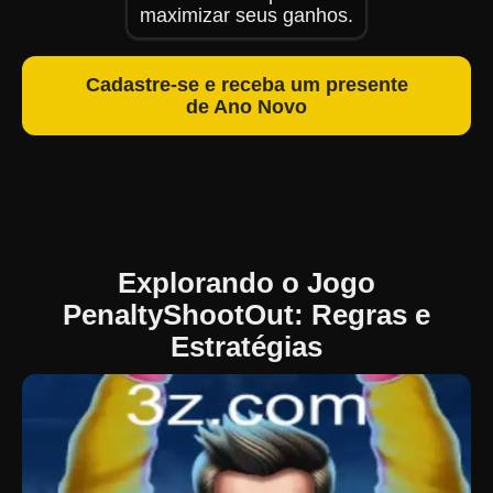
maximizar seus ganhos.
Cadastre-se e receba um presente
de Ano Novo
Explorando o Jogo
PenaltyShootOut: Regras e
Estratégias