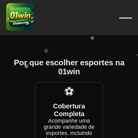
❄
❄
❄
❄
❄
❄
❄
❄
Por que escolher esportes na
❄
01win
❄
❄
⚽
❄
Cobertura
Completa
Acompanhe uma
grande variedade de
esportes, incluindo