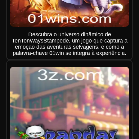
Descubra o universo dinâmico de
TenTonWaysStampede, um jogo que captura a
emoção das aventuras selvagens, e como a
palavra-chave 01win se integra à experiência.