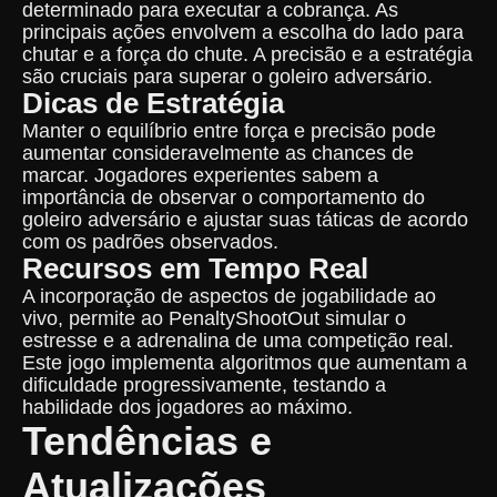
determinado para executar a cobrança. As
principais ações envolvem a escolha do lado para
chutar e a força do chute. A precisão e a estratégia
são cruciais para superar o goleiro adversário.
Dicas de Estratégia
Manter o equilíbrio entre força e precisão pode
aumentar consideravelmente as chances de
marcar. Jogadores experientes sabem a
importância de observar o comportamento do
goleiro adversário e ajustar suas táticas de acordo
com os padrões observados.
Recursos em Tempo Real
A incorporação de aspectos de jogabilidade ao
vivo, permite ao PenaltyShootOut simular o
estresse e a adrenalina de uma competição real.
Este jogo implementa algoritmos que aumentam a
dificuldade progressivamente, testando a
habilidade dos jogadores ao máximo.
Tendências e
Atualizações