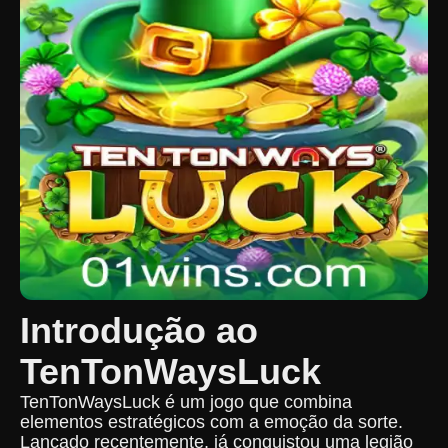
Introdução ao
TenTonWaysLuck
TenTonWaysLuck é um jogo que combina
elementos estratégicos com a emoção da sorte.
Lançado recentemente, já conquistou uma legião