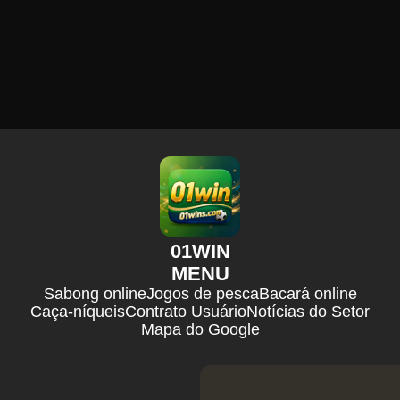
01WIN
MENU
Sabong online
Jogos de pesca
Bacará online
Caça-níqueis
Contrato Usuário
Notícias do Setor
Mapa do Google