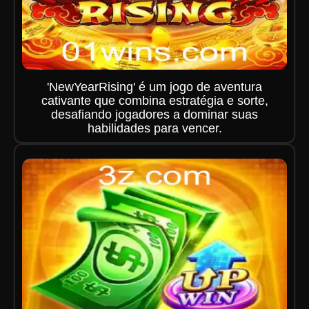
'NewYearRising' é um jogo de aventura
cativante que combina estratégia e sorte,
desafiando jogadores a dominar suas
habilidades para vencer.