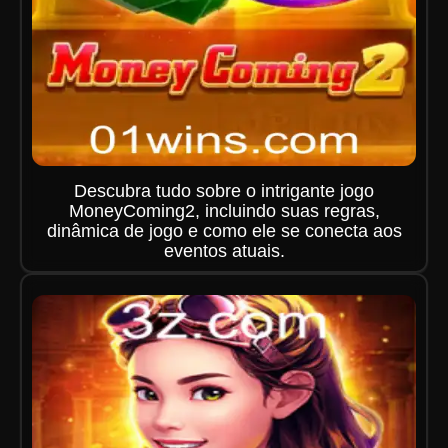
Descubra tudo sobre o intrigante jogo
MoneyComing2, incluindo suas regras,
dinâmica de jogo e como ele se conecta aos
eventos atuais.