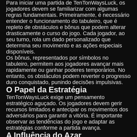
Para iniciar uma partida de TenTonWaysLuck, os
jogadores devem se familiarizar com algumas
regras fundamentais. Primeiramente, é necessário
entender o funcionamento do tabuleiro, que é
repleto de obstáculos e bônus que podem alterar
drasticamente o curso do jogo. Cada jogador, ao
seu turno, rola um dado personalizado que
determina seu movimento e as ações especiais
disponíveis.
Os bônus, representados por símbolos no
tabuleiro, permitem aos jogadores avançar mais
rapidamente ou ganhar poderes temporários. No
entanto, os obstáculos podem reverter o progresso
duro conquistado, punindo decisões impulsivas.
O Papel da Estratégia
TenTonWaysLuck exige um pensamento
estratégico aguçado. Os jogadores devem gerir
recursos limitados e antecipar os movimentos dos
adversários para garantir a vitória. É importante
observar as tendências do jogo e adaptar as
estratégias conforme a partida avança.
A Influência do Azar