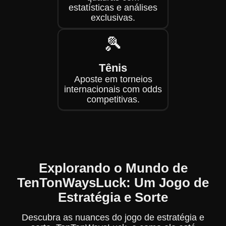
estatísticas e análises
exclusivas.
🎾
Tênis
Aposte em torneios
internacionais com odds
competitivas.
Explorando o Mundo de
TenTonWaysLuck: Um Jogo de
Estratégia e Sorte
Descubra as nuances do jogo de estratégia e