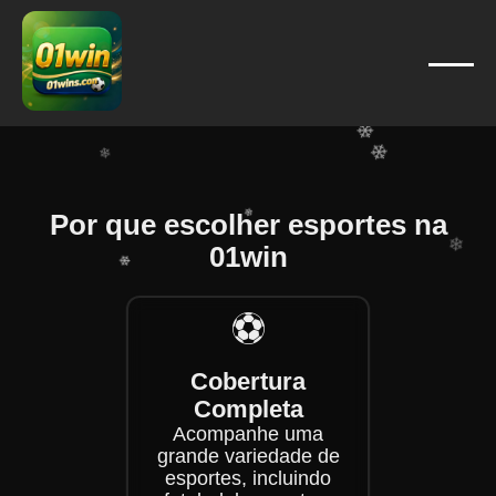
❄
❄
❄
❄
Por que escolher esportes na
❄
❄
01win
❄
❄
⚽
❄
❄
Cobertura
Completa
Acompanhe uma
grande variedade de
esportes, incluindo