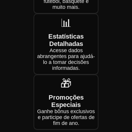
futebol, basquete e
muito mais.
📊
Estatísticas
Detalhadas
Acesse dados
abrangentes para ajudá-
lo a tomar decisões
informadas.
🎁
Promoções
Especiais
Ganhe bônus exclusivos
e participe de ofertas de
fim de ano.