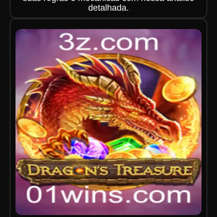
detalhada.