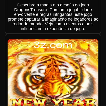
Descubra a magia e o desafio do jogo
DragonsTreasure. Com uma jogabilidade
envolvente e regras intrigantes, este jogo
promete capturar a imaginação de jogadores ao
redor do mundo. Veja como eventos atuais
influenciam a experiência de jogo.