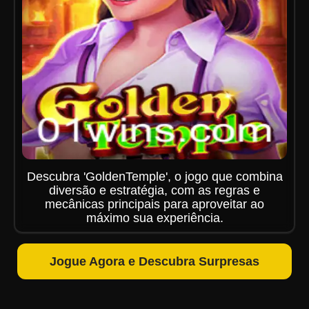
Descubra 'GoldenTemple', o jogo que combina
diversão e estratégia, com as regras e
mecânicas principais para aproveitar ao
máximo sua experiência.
Jogue Agora e Descubra Surpresas