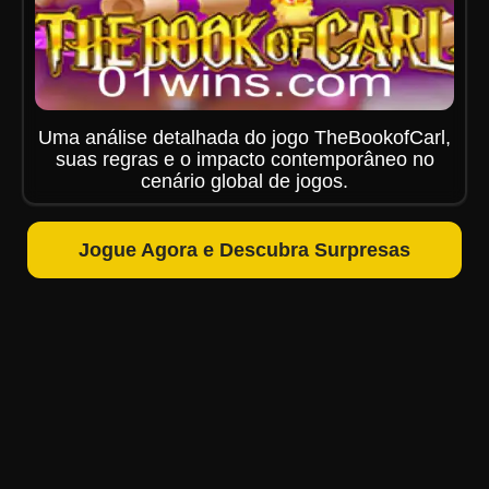
Uma análise detalhada do jogo TheBookofCarl,
suas regras e o impacto contemporâneo no
cenário global de jogos.
Jogue Agora e Descubra Surpresas