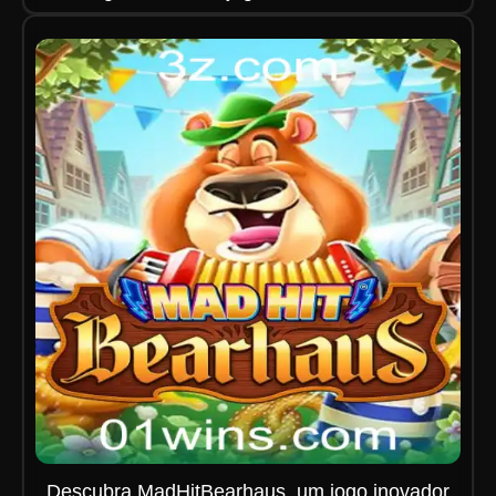
Descubra MadHitBearhaus, um jogo inovador