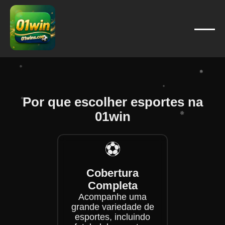
❄
❄
❄
❄
❄
Por que escolher esportes na
❄
❄
01win
❄
❄
⚽
❄
Cobertura
Completa
Acompanhe uma
grande variedade de
esportes, incluindo