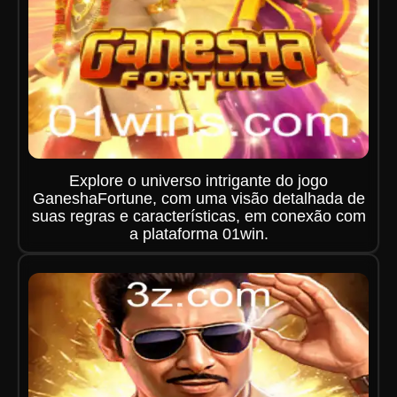
Explore o universo intrigante do jogo
GaneshaFortune, com uma visão detalhada de
suas regras e características, em conexão com
a plataforma 01win.