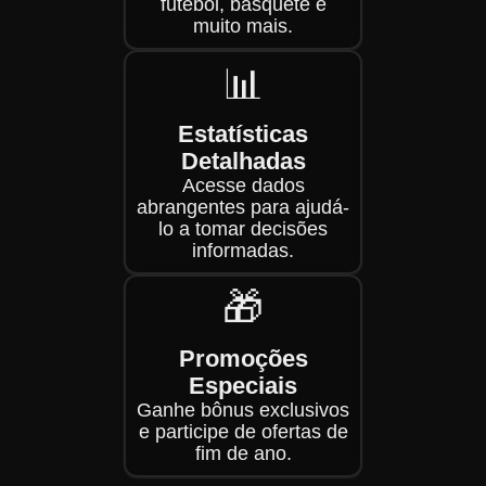
futebol, basquete e
muito mais.
📊
Estatísticas
Detalhadas
Acesse dados
abrangentes para ajudá-
lo a tomar decisões
informadas.
🎁
Promoções
Especiais
Ganhe bônus exclusivos
e participe de ofertas de
fim de ano.