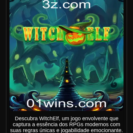
Descubra WitchElf, um jogo envolvente que
captura a essência dos RPGs modernos com
suas regras únicas e jogabilidade emocionante.