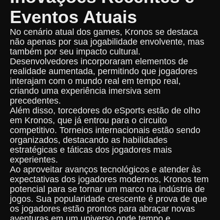
Eventos Atuais
No cenário atual dos games, Kronos se destaca
não apenas por sua jogabilidade envolvente, mas
também por seu impacto cultural.
Desenvolvedores incorporaram elementos de
realidade aumentada, permitindo que jogadores
interajam com o mundo real em tempo real,
criando uma experiência imersiva sem
precedentes.
Além disso, torcedores do eSports estão de olho
em Kronos, que já entrou para o circuito
competitivo. Torneios internacionais estão sendo
organizados, destacando as habilidades
estratégicas e táticas dos jogadores mais
experientes.
Ao aproveitar avanços tecnológicos e atender às
expectativas dos jogadores modernos, Kronos tem
potencial para se tornar um marco na indústria de
jogos. Sua popularidade crescente é prova de que
os jogadores estão prontos para abraçar novas
aventuras em um universo onde tempo e