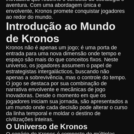
aventura. Com uma abordagem única e
envolvente, Kronos promete conquistar jogadores
ao redor do mundo.
Introdução ao Mundo
de Kronos
Kronos não é apenas um jogo; é uma porta de
entrada para uma nova dimensão onde tempo e
espaço são mais do que conceitos fixos. Neste
universo, os jogadores assumem o papel de
estrategistas intergalácticos, buscando não
apenas a sobrevivência, mas o controle do tempo.
O jogo se destaca por sua combinação de
narrativa envolvente e mecânicas de jogo
inovadoras. Desde o momento em que os
jogadores iniciam sua jornada, são apresentados a
um mundo onde cada decisão pode alterar o curso
da linha temporal e moldar o destino de
civilizações inteiras.
O Universo de Kronos