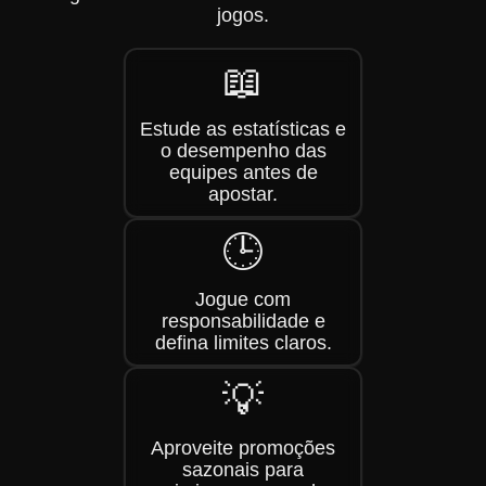
jogos.
📖
Estude as estatísticas e
o desempenho das
equipes antes de
apostar.
🕒
Jogue com
responsabilidade e
defina limites claros.
💡
Aproveite promoções
sazonais para