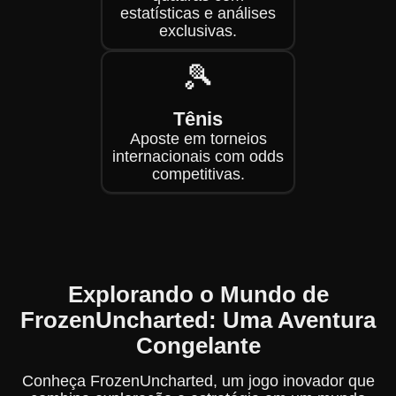
estatísticas e análises
exclusivas.
🎾
Tênis
Aposte em torneios
internacionais com odds
competitivas.
Explorando o Mundo de
FrozenUncharted: Uma Aventura
Congelante
Conheça FrozenUncharted, um jogo inovador que