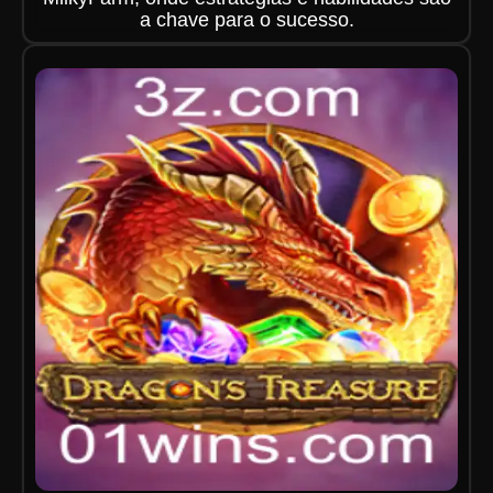
a chave para o sucesso.