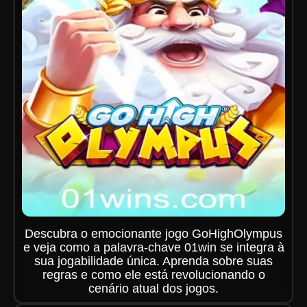
Descubra o emocionante jogo GoHighOlympus
e veja como a palavra-chave 01win se integra à
sua jogabilidade única. Aprenda sobre suas
regras e como ele está revolucionando o
cenário atual dos jogos.