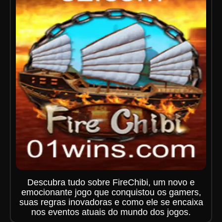
Descubra tudo sobre FireChibi, um novo e
emocionante jogo que conquistou os gamers,
suas regras inovadoras e como ele se encaixa
nos eventos atuais do mundo dos jogos.