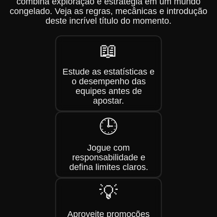
combina exploração e estratégia em um mundo
congelado. Veja as regras, mecânicas e introdução
deste incrível título do momento.
📖
Estude as estatísticas e
o desempenho das
equipes antes de
apostar.
🕒
Jogue com
responsabilidade e
defina limites claros.
💡
Aproveite promoções