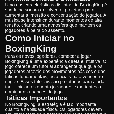
Uma das características distintas de BoxingKing é
sua trilha sonora envolvente, projetada para
aumentar a imersão e concentração do jogador. A
música se intensifica durante momentos de alta
tensão, criando uma atmosfera que mantém os
jogadores à beira do assento.
Como Iniciar no
BoxingKing
Para os novos jogadores, começar a jogar
BoxingKing é uma experiência direta e intuitiva. O
jogo oferece um tutorial abrangente que guia os
jogadores através dos movimentos básicos e das
táticas fundamentais, essenciais para vencer no
ringue. Esses tutoriais são projetados para ajudar
tanto iniciantes quanto jogadores experientes a
dominar as nuances do jogo.
Táticas Importantes
No BoxingKing, a estratégia é tão importante
quanto a habilidade física. Os jogadores devem