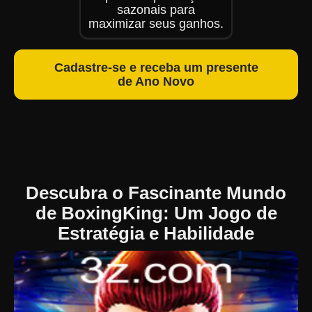
sazonais para
maximizar seus ganhos.
Cadastre-se e receba um presente
de Ano Novo
Descubra o Fascinante Mundo
de BoxingKing: Um Jogo de
Estratégia e Habilidade