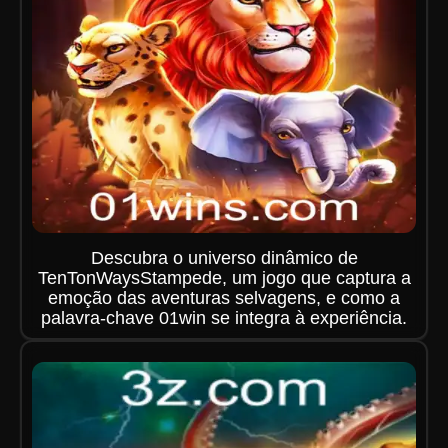
Descubra o universo dinâmico de
TenTonWaysStampede, um jogo que captura a
emoção das aventuras selvagens, e como a
palavra-chave 01win se integra à experiência.