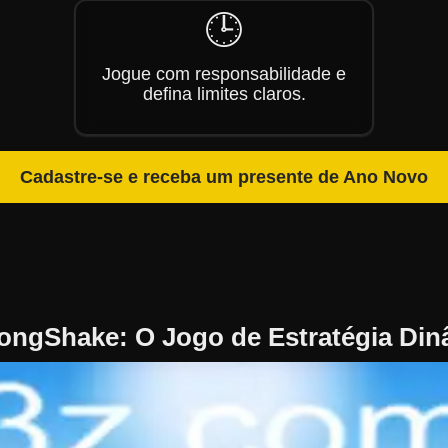
🕒
Jogue com responsabilidade e
defina limites claros.
Cadastre-se e receba um presente de Ano Novo
ngShake: O Jogo de Estratégia Di