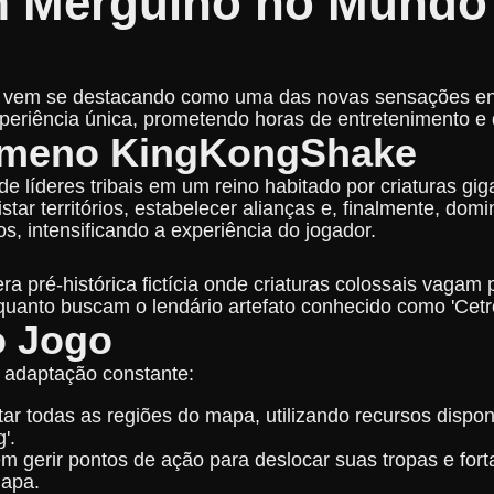
Mergulho no Mundo d
e vem se destacando como uma das novas sensações ent
periência única, prometendo horas de entretenimento e d
ômeno KingKongShake
íderes tribais em um reino habitado por criaturas giga
tar territórios, estabelecer alianças e, finalmente, dom
, intensificando a experiência do jogador.
pré-histórica fictícia onde criaturas colossais vagam 
quanto buscam o lendário artefato conhecido como 'Cetro
o Jogo
 adaptação constante:
tar todas as regiões do mapa, utilizando recursos dispon
'.
 gerir pontos de ação para deslocar suas tropas e forta
mapa.