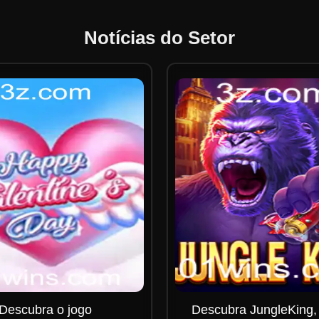
Notícias do Setor
Descubra o jogo
Descubra JungleKing,