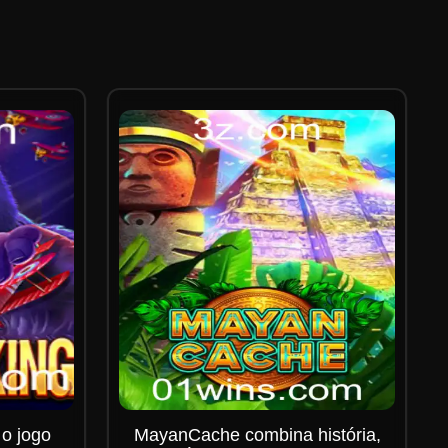
 o jogo
MayanCache combina história,