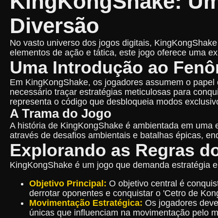
KingKongShake: Um 
Diversão
No vasto universo dos jogos digitais, KingKongShak
elementos de ação e tática, este jogo oferece uma ex
Uma Introdução ao Fen
Em KingKongShake, os jogadores assumem o papel de l
necessário traçar estratégias meticulosas para conquis
representa o código que desbloqueia modos exclusivos
A Trama do Jogo
A história de KingKongShake é ambientada em uma era 
através de desafios ambientais e batalhas épicas, en
Explorando as Regras d
KingKongShake é um jogo que demanda estratégia e
Objetivo Principal:
O objetivo central é conquis
derrotar oponentes e conquistar o 'Cetro de Kong
Movimentação Estratégica:
Os jogadores devem
únicas que influenciam na movimentação pelo 